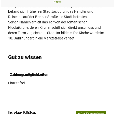
Der Kirchturm bildete auch das Stadttor.
Route
Dort, wo heute nur noch die beiden Steinpfeiler zu sehen sind,
befand sich früher ein Stadttor, durch das Händler und
Reisende auf der Bremer Straße die Stadt betraten.
Seinen Namen erhielt das Tor von der romanischen
Nicolaikirche, deren Kirchenschiff sich direkt anschloss und
deren Turm zugleich das Stadttor bildete. Die Kirche wurde im
18. Jahrhundert in die Marktstraße verlegt.
Gut zu wissen
Zahlungsmöglichkeiten
Eintritt frei
In der Nähe
Auf der Karte anschauen