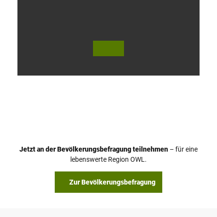
V
i
d
e
o
Jetzt an der Bevölkerungsbefragung teilnehmen
– für eine
a
© Teutoburger Wald Tourismus / P. Gawandtka
© T. Goedeck
lebenswerte Region OWL.
b
s
Zur Bevölkerungsbefragung
p
i
e