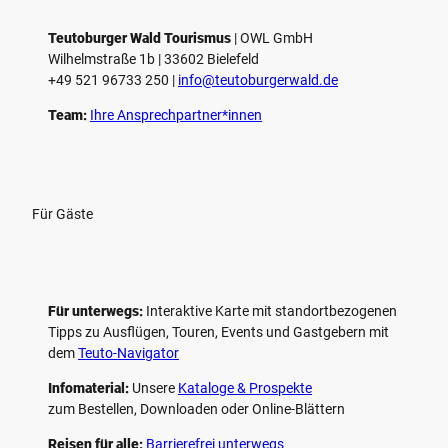
l
e
Teutoburger Wald Tourismus
| ­OWL GmbH
Wilhelmstraße 1b | ­33602 Bielefeld
n
+49 521 96733 250 |
­info@teutoburgerwald.de
Team:
Ihre Ansprechpartner*innen
Für Gäste
Für unterwegs:
Interaktive Karte mit standort­bezogenen
Tipps zu Ausflügen, Touren, Events und Gastgebern mit
dem
Teuto-Navigator
Infomaterial:
Unsere
Kataloge & Prospekte
zum Bestellen, Downloaden oder Online-Blättern
Reisen für alle:
Barrierefrei unterwegs