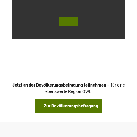
© Te
© Te
utob
utob
urger
urger
Wald
Wald
Touri
Touri
smus
smus
/ D. K
/ D. K
etz
etz
Jetzt an der Bevölkerungsbefragung teilnehmen
– für eine
lebenswerte Region OWL.
Zur Bevölkerungsbefragung