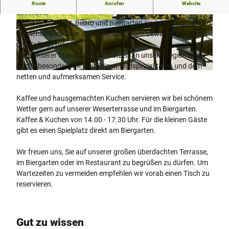
Traditionelle & saisonale Küche in gastlichem Ambiente an
Route
Anrufen
Website
der Weser
Unser Restaurant, Bistro und Biergarten sind nicht nur für den
© ANDREAS KRUKEMEYER, ANDREAS KRU
© Stadt Höxter, Stephan Berg |
CC-BY-SA
KEMEYER KRUKEMEYER.CO |
CC-BY-SA
herrlichen Blick über die Weser bis zu den bewaldeten Hügeln
des Sollings bekannt.
Viele unserer Stammgäste schätzen an unserer regionale
Küche besonders die vielfältigen Wildspezialitäten und dem
© ANDREAS KRUKEMEYER, ANDREAS KRUKEMEYER KRUKEMEYER.CO |
CC-BY-SA
netten und aufmerksamen Service.
Kaffee und hausgemachten Kuchen servieren wir bei schönem
Wetter gern auf unserer Weserterrasse und im Biergarten.
Kaffee & Kuchen von 14.00 - 17.30 Uhr. Für die kleinen Gäste
gibt es einen Spielplatz direkt am Biergarten.
Wir freuen uns, Sie auf unserer großen überdachten Terrasse,
im Biergarten oder im Restaurant zu begrüßen zu dürfen. Um
Wartezeiten zu vermeiden empfehlen wir vorab einen Tisch zu
reservieren.
Gut zu wissen