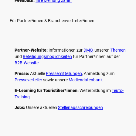
Feedback:
Ihre Meinung zählt!
Für Partner*innen & Branchenvertreter*innen
Partner-Website:
Informationen zur
DMO
, unseren ­
Themen
und
Beteiligungs­möglichkeiten
für Partner*innen auf der
B2B-Website
Presse:
Aktuelle
Pressemitteilungen
, Anmeldung zum
Presseverteiler
sowie unsere
Mediendatenbank
E-Learning für Touristiker*innen:
Weiterbildung im
Teuto-
Training
Jobs:
Unsere aktuellen
Stellenausschreibungen
F
P
Y
I