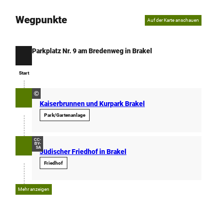
Wegpunkte
Auf der Karte anschauen
Parkplatz Nr. 9 am Bredenweg in Brakel
Start
Start
©
Kaiserbrunnen und Kurpark Brakel
Park/Gartenanlage
CC-
BY-
SA
Jüdischer Friedhof in Brakel
Friedhof
Mehr anzeigen