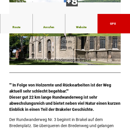
GPX
Route
Anrufen
Website
7:00 h
21,60 km
© Teutoburger Wald Tourismus/Stadt Brakel/He
© Helmut Don, Unbekannt |
CC-BY-SA
293 m
293 m
lmut Don |
CC-BY-SA
134 m
258 m
124 m
Start: Parkplatz Nr. 9 am Bredenweg in Brakel
© Teutoburger Wald Tourismus/Stadt Brakel/Matthias Groppe
"" In Folge von Holzernte und Rückearbeiten ist der Weg
aktuell sehr schlecht begehbar.""
Dieser gut 22 km lange Rundwanderweg ist sehr
abwechslungsreich und bietet neben viel Natur einen kurzen
Einblick in einen Teil der Brakeler Geschichte.
Der Rundwanderweg Nr. 3 beginnt in Brakel auf dem
Bredenplatz. Sie überqueren den Bredenweg und gelangen