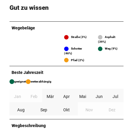
Gut zu wissen
Wegebeläge
Straße (3%)
Asphalt
(39%)
Schotter
Weg (9%)
(46%)
Pfad (2%)
Beste Jahreszeit
geeignet
wetterabhängig
Jan
Feb
Mär
Apr
Mai
Jun
Jul
Aug
Sep
Okt
Nov
Dez
Wegbeschreibung