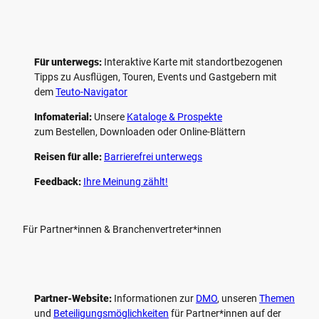
Für unterwegs:
Interaktive Karte mit standort­bezogenen
Tipps zu Ausflügen, Touren, Events und Gastgebern mit
dem
Teuto-Navigator
Infomaterial:
Unsere
Kataloge & Prospekte
zum Bestellen, Downloaden oder Online-Blättern
Reisen für alle:
Barrierefrei unterwegs
Feedback:
Ihre Meinung zählt!
Für Partner*innen & Branchenvertreter*innen
Partner-Website:
Informationen zur
DMO
, unseren ­
Themen
und
Beteiligungs­möglichkeiten
für Partner*innen auf der