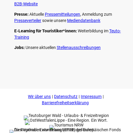
B2B-Website
Presse:
Aktuelle
Pressemitteilungen
, Anmeldung zum
Presseverteiler
sowie unsere
Mediendatenbank
E-Learning für Touristiker*innen:
Weiterbildung im
Teuto-
Training
Jobs:
Unsere aktuellen
Stellenausschreibungen
F
P
Y
I
a
i
o
n
c
n
u
s
e
t
t
t
b
e
u
a
o
r
b
g
Wir über uns
Datenschutz
Impressum
o
e
e
r
k
s
a
Barrierefreiheitserklärung
t
m