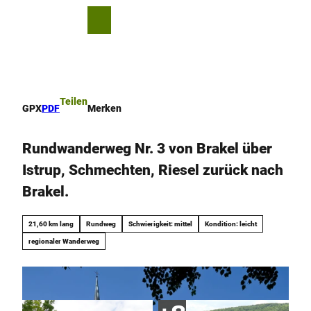
Z
u
T
Merkzettel
Suche
Menü
m
e
I
i
n
l
h
e
a
n
Teilen
GPX
PDF
Merken
l
t
Rundwanderweg Nr. 3 von Brakel über
Istrup, Schmechten, Riesel zurück nach
Brakel.
21,60 km lang
Rundweg
Schwierigkeit: mittel
Kondition: leicht
regionaler Wanderweg