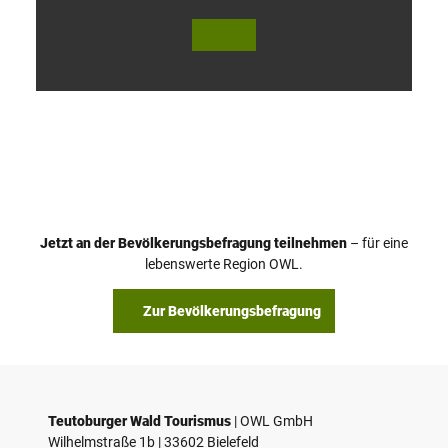
V
i
d
e
o
Jetzt an der Bevölkerungsbefragung teilnehmen
– für eine
a
© Teutoburger Wald Tourismus / P. Gawandtka
© T. Goedeck
lebenswerte Region OWL.
b
s
Zur Bevölkerungsbefragung
p
i
e
l
e
Teutoburger Wald Tourismus
| ­OWL GmbH
Wilhelmstraße 1b | ­33602 Bielefeld
n