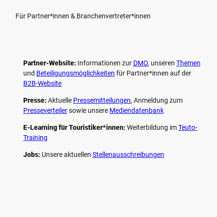
Für Partner*innen & Branchenvertreter*innen
Partner-Website:
Informationen zur
DMO
, unseren ­
Themen
und
Beteiligungs­möglichkeiten
für Partner*innen auf der
B2B-Website
Presse:
Aktuelle
Pressemitteilungen
, Anmeldung zum
Presseverteiler
sowie unsere
Mediendatenbank
E-Learning für Touristiker*innen:
Weiterbildung im
Teuto-
Training
Jobs:
Unsere aktuellen
Stellenausschreibungen
F
P
Y
I
a
i
o
n
c
n
u
s
e
t
t
t