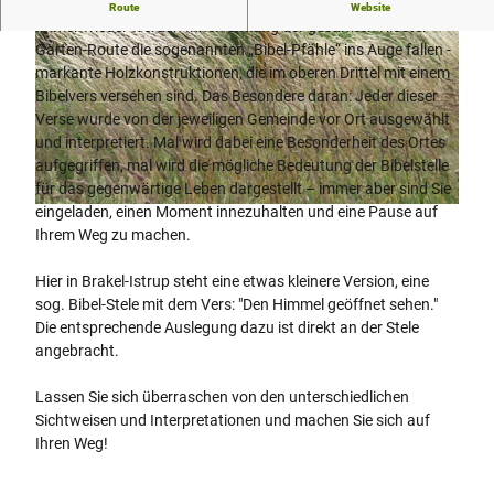
Bibel-Pfahl 42 - Bibel-Stele
Route
Website
Immer wieder werden Ihnen entlang der gesamten Kloster-
Garten-Route die sogenannten „Bibel-Pfähle“ ins Auge fallen -
markante Holzkonstruktionen, die im oberen Drittel mit einem
Bibelvers versehen sind. Das Besondere daran: Jeder dieser
Verse wurde von der jeweiligen Gemeinde vor Ort ausgewählt
und interpretiert. Mal wird dabei eine Besonderheit des Ortes
© Kulturland Kreis Höxter, A. Steinnökel, Ansgar Steinnökel |
CC-BY-SA
aufgegriffen, mal wird die mögliche Bedeutung der Bibelstelle
für das gegenwärtige Leben dargestellt – immer aber sind Sie
eingeladen, einen Moment innezuhalten und eine Pause auf
© Kulturland Kreis Höxter, A. Steinnökel, Ansgar Steinnökel |
CC-BY-SA
Ihrem Weg zu machen.
Hier in Brakel-Istrup steht eine etwas kleinere Version, eine
sog. Bibel-Stele mit dem Vers: "Den Himmel geöffnet sehen."
Die entsprechende Auslegung dazu ist direkt an der Stele
angebracht.
Lassen Sie sich überraschen von den unterschiedlichen
Sichtweisen und Interpretationen und machen Sie sich auf
Ihren Weg!