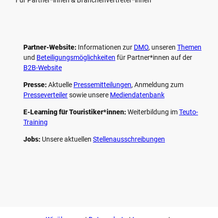
Partner-Website:
Informationen zur
DMO
, unseren ­
Themen
und
Beteiligungs­möglichkeiten
für Partner*innen auf der
B2B-Website
Presse:
Aktuelle
Pressemitteilungen
, Anmeldung zum
Presseverteiler
sowie unsere
Mediendatenbank
E-Learning für Touristiker*innen:
Weiterbildung im
Teuto-
Training
Jobs:
Unsere aktuellen
Stellenausschreibungen
F
P
Y
I
a
i
o
n
c
n
u
s
e
t
t
t
b
e
u
a
o
r
b
g