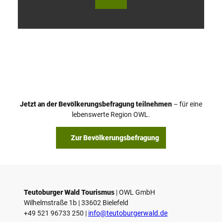
V
i
d
e
o
Jetzt an der Bevölkerungsbefragung teilnehmen
– für eine
a
© Teutoburger Wald Tourismus / P. Gawandtka
© T. Goedeck
lebenswerte Region OWL.
b
s
Zur Bevölkerungsbefragung
p
i
e
l
e
Teutoburger Wald Tourismus
| ­OWL GmbH
Wilhelmstraße 1b | ­33602 Bielefeld
n
+49 521 96733 250 |
­info@teutoburgerwald.de