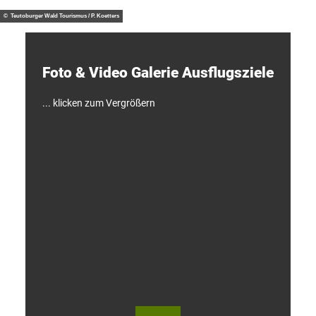
otzny
t
d
© Teutoburger Wald Tourismus / P. Koetters
e
c
k
e
Foto & Video ­Galerie ­Ausflugsziele
n
!
... klicken zum Vergrößern