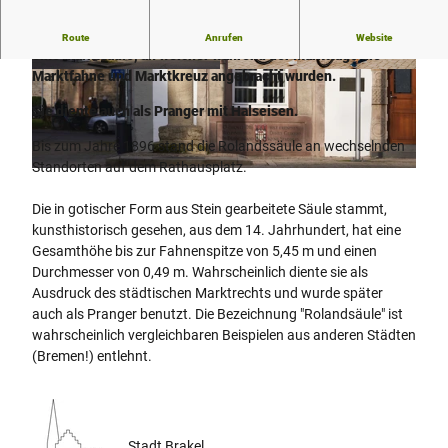
Die Rolandsäule ist Zeichen der Marktgerechtigkeit, d. h.
Route
Anrufen
Website
eine Marktsäule, an welcher während der Markttage die
Marktfahne und Marktkreuz angebracht wurden.
© Teutoburger Wald Tourismus/Stadt Brakel/M
© Teutoburger Wald Tourismus, Stadt Brakel |
atthias Groppe
CC-BY-SA
Sie diente auch als Pranger mit Halseisen.
Bis zum Jahre 1896 stand die Rolandssäule an wechselnden
Standorten auf dem Rathausplatz.
© Teutoburger Wald Tourismus/Stadt Brakel/Matthias Groppe
Die in gotischer Form aus Stein gearbeitete Säule stammt,
kunsthistorisch gesehen, aus dem 14. Jahrhundert, hat eine
Gesamthöhe bis zur Fahnenspitze von 5,45 m und einen
Durchmesser von 0,49 m. Wahrscheinlich diente sie als
Ausdruck des städtischen Marktrechts und wurde später
auch als Pranger benutzt. Die Bezeichnung "Rolandsäule" ist
wahrscheinlich vergleichbaren Beispielen aus anderen Städten
(Bremen!) entlehnt.
Stadt Brakel