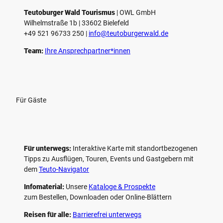
l
e
Teutoburger Wald Tourismus
| ­OWL GmbH
Wilhelmstraße 1b | ­33602 Bielefeld
n
+49 521 96733 250 |
­info@teutoburgerwald.de
Team:
Ihre Ansprechpartner*innen
Für Gäste
Für unterwegs:
Interaktive Karte mit standort­bezogenen
Tipps zu Ausflügen, Touren, Events und Gastgebern mit
dem
Teuto-Navigator
Infomaterial:
Unsere
Kataloge & Prospekte
zum Bestellen, Downloaden oder Online-Blättern
Reisen für alle:
Barrierefrei unterwegs