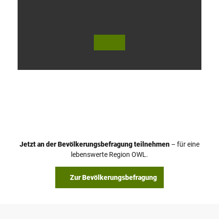
V
i
d
e
o
Jetzt an der Bevölkerungsbefragung teilnehmen
– für eine
a
© Teutoburger Wald Tourismus / P. Gawandtka
© T. Goedeck
lebenswerte Region OWL.
b
s
Zur Bevölkerungsbefragung
p
i
e