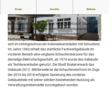
In der Verwaltungsnebenstelle befindet sich das Bürgerbüro,
Route
Anrufen
Website
das Standesamt, das Sozialamt und die Wohngeldstelle der
Stadt Brakel.
© Teutoburger Wald Tourismus/Stadt Brakel/M
© Teutoburger Wald Tourismus/Stadt Brakel |
atthias Groppe
CC-BY-SA
Beim sogenannten "ehemaligen Haus Gaentzsch" (Name der
Vorgänger-Eigentümer mit einem Elektrofachgeschäft in
Brakel) handelt es sich um ein zweigeschossiges
Fachwerkgebäude aus dem 19. Jahrhundert. Ab 1905 befand
© Teutoburger Wald Tourismus/Stadt Brakel/Matthias Groppe
sich im Untergeschoss ein Kolonialwarenladen mit Schusterei.
Im Jahre 1960 erhielt das stattliche Fachwerkgebäude im
vorderen Bereich eine verglaste Schaufensterzone für das
damalige Elektrofachgeschäft, ab 1974 wurde das Gebäude
als Textilwarenladen genutzt. Die Stadt Brakel erwarb das
Gebäude 2012. Mittlerweile ist die Schaufensterfront im Zuge
der 2016 bis 2018 erfolgten Sanierung des vorderen
Gebäudeteils mit seiner seitdem bestehenden Nutzung als
Verwaltungsnebenstelle zurückgebaut worden.