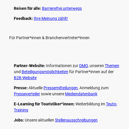
Reisen für alle:
Barrierefrei unterwegs
Feedback:
Ihre Meinung zählt!
Für Partner*innen & Branchenvertreter*innen
Partner-Website:
Informationen zur
DMO
, unseren ­
Themen
und
Beteiligungs­möglichkeiten
für Partner*innen auf der
B2B-Website
Presse:
Aktuelle
Pressemitteilungen
, Anmeldung zum
Presseverteiler
sowie unsere
Mediendatenbank
E-Learning für Touristiker*innen:
Weiterbildung im
Teuto-
Training
Jobs:
Unsere aktuellen
Stellenausschreibungen