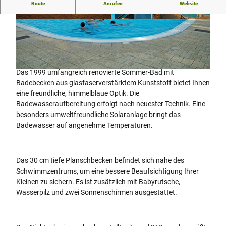
Drei Becken und eine Rutsche laden um Besuch ein.
Route
Anrufen
Website
© Teutoburger Wald Tourismus/Stadt Brakel |
© Teutoburger Wald Tourismus/Stadt Brakel |
CC-BY-SA
CC-BY-SA
Das 1999 umfangreich renovierte Sommer-Bad mit
© Teutoburger Wald Tourismus/Stadt Brakel |
CC-BY-SA
Badebecken aus glasfaserverstärktem Kunststoff bietet Ihnen
eine freundliche, himmelblaue Optik. Die
Badewasseraufbereitung erfolgt nach neuester Technik. Eine
besonders umweltfreundliche Solaranlage bringt das
Badewasser auf angenehme Temperaturen.
Das 30 cm tiefe Planschbecken befindet sich nahe des
Schwimmzentrums, um eine bessere Beaufsichtigung Ihrer
Kleinen zu sichern. Es ist zusätzlich mit Babyrutsche,
Wasserpilz und zwei Sonnenschirmen ausgestattet.