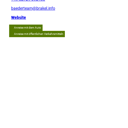
baederteam@brakel.info
Website
Anreise mit dem Auto
Anreise mit öffentlichen Verkehrsmitteln
Tipp