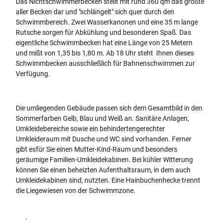
Das Nichtschwimmerbecken stellt mit rund 360 qm das größte
aller Becken dar und "schlängelt" sich quer durch den
Schwimmbereich. Zwei Wasserkanonen und eine 35 m lange
Rutsche sorgen für Abkühlung und besonderen Spaß. Das
eigentliche Schwimmbecken hat eine Länge von 25 Metern
und mißt von 1,35 bis 1,80 m. Ab 18 Uhr steht Ihnen dieses
Schwimmbecken ausschließlich für Bahnenschwimmen zur
Verfügung.
Die umliegenden Gebäude passen sich dem Gesamtbild in den
Sommerfarben Gelb, Blau und Weiß an. Sanitäre Anlagen,
Umkleidebereiche sowie ein behindertengerechter
Umkleideraum mit Dusche und WC sind vorhanden. Ferner
gibt esfür Sie einen Mutter-Kind-Raum und besonders
geräumige Familien-Umkleidekabinen. Bei kühler Witterung
können Sie einen beheizten Aufenthaltsraum, in dem auch
Umkleidekabinen sind, nutzten. Eine Hainbuchenhecke trennt
die Liegewiesen von der Schwimmzone.