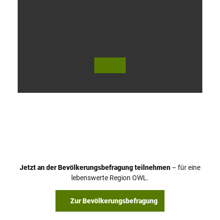
V
i
d
e
o
Jetzt an der Bevölkerungsbefragung teilnehmen
– für eine
a
© Teutoburger Wald Tourismus / P. Gawandtka
© T. Goedeck
lebenswerte Region OWL.
b
s
Zur Bevölkerungsbefragung
p