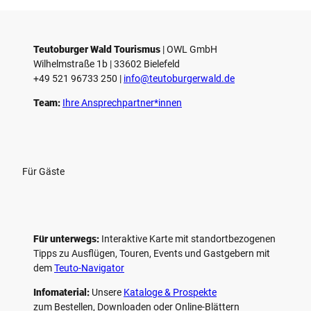
i
e
l
e
Teutoburger Wald Tourismus
| ­OWL GmbH
Wilhelmstraße 1b | ­33602 Bielefeld
n
+49 521 96733 250 |
­info@teutoburgerwald.de
Team:
Ihre Ansprechpartner*innen
Für Gäste
Für unterwegs:
Interaktive Karte mit standort­bezogenen
Tipps zu Ausflügen, Touren, Events und Gastgebern mit
dem
Teuto-Navigator
Infomaterial:
Unsere
Kataloge & Prospekte
zum Bestellen, Downloaden oder Online-Blättern