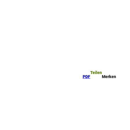
ttel
che
Teilen
PDF
Merken