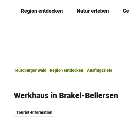
Z
Region entdecken
Natur erleben
Ge
u
m
I
n
h
a
l
t
Teutoburger Wald
Region entdecken
Ausflugsziele
Werkhaus in Brakel-Bellersen
Tourist-Information