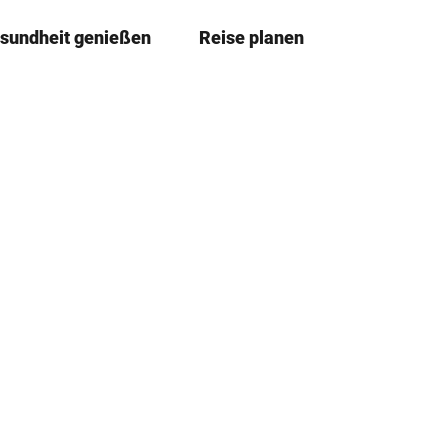
sundheit genießen
Reise planen
T
Merkze
Su
e
i
l
e
n