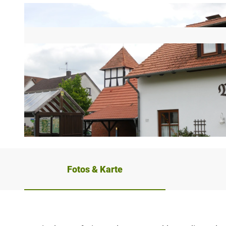
© Kulturland Kreis Höxter, Katja Krajewski |
CC-BY-SA
Fotos & Karte