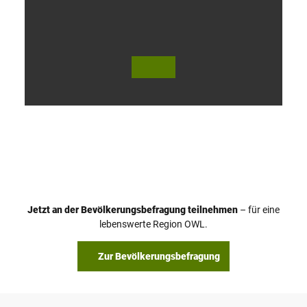
V
i
d
e
o
Jetzt an der Bevölkerungsbefragung teilnehmen
– für eine
a
© Teutoburger Wald Tourismus / P. Gawandtka
© T. Goedeck
lebenswerte Region OWL.
b
s
Zur Bevölkerungsbefragung
p
i
e