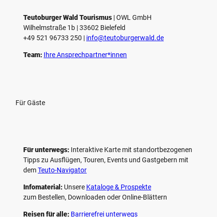
l
e
Teutoburger Wald Tourismus
| ­OWL GmbH
Wilhelmstraße 1b | ­33602 Bielefeld
n
+49 521 96733 250 |
­info@teutoburgerwald.de
Team:
Ihre Ansprechpartner*innen
Für Gäste
Für unterwegs:
Interaktive Karte mit standort­bezogenen
Tipps zu Ausflügen, Touren, Events und Gastgebern mit
dem
Teuto-Navigator
Infomaterial:
Unsere
Kataloge & Prospekte
zum Bestellen, Downloaden oder Online-Blättern
Reisen für alle:
Barrierefrei unterwegs