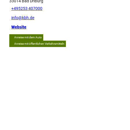
33014
Bad Driburg
+495253 407000
info@kbh.de
Website
Anreise mit dem Auto
Anreise mit öffentlichen Verkehrsmitteln