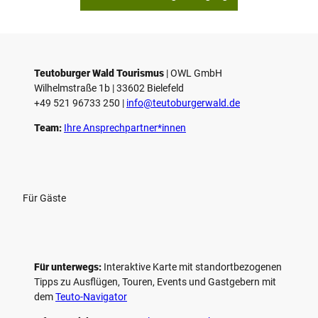
p
i
e
l
e
Teutoburger Wald Tourismus
| ­OWL GmbH
Wilhelmstraße 1b | ­33602 Bielefeld
n
+49 521 96733 250 |
­info@teutoburgerwald.de
Team:
Ihre Ansprechpartner*innen
Für Gäste
Für unterwegs:
Interaktive Karte mit standort­bezogenen
Tipps zu Ausflügen, Touren, Events und Gastgebern mit
dem
Teuto-Navigator