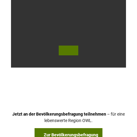
V
i
d
e
o
Jetzt an der Bevölkerungsbefragung teilnehmen
– für eine
a
© Teutoburger Wald Tourismus / P. Gawandtka
© T. Goedeck
lebenswerte Region OWL.
b
s
Zur Bevölkerungsbefragung