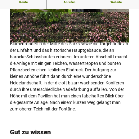
Nach Plänen des Gartenarchitekten Richard Hartnauer aus
Route
Anrufen
Website
Leverkusen entstand zwischen 1924-25 der neobarocke
Kurpark.
© Park Klinik Bad Hermannsborn, Bad Driburg
© Bad Driburger Touristik GmbH |
CC-BY-SA
er Touristik GmbH |
CC-BY-NC-ND
Ein Spaziergang durch Farben, Wasser und Formen
Hauptgestaltungselemente der 18 ha großen Anlage sind die
zentrale Auffahrt mit der Kastanienallee, das große
Blumenrondell in der Mitte des Parks sowie die Torgebäude an
© Bad Driburger Touristik GmbH |
CC-BY-SA
der Einfahrt und das historische Hauptgebäude, die an
barocke Schlossbauten erinnern. Im unteren Abschnitt macht
die Anlage mit einigen Teichen, Wassertreppen und bunten
Pflanzbeeten einen lieblichen Eindruck. Der Aufgang zur
kleinen Anhöhe führt dann durch eine wunderschöne
Heidelandschaft, in der die oft bizarr wachsenden Koniferen
durch ihre unterschiedliche Nadelfärbung auffallen. Von der
Höhe mit dem Pavillon hat man einen fabelhaften Blick über
die gesamte Anlage. Nach einem kurzen Weg gelangt man
zum oberen Teich mit der Fontäne.
Gut zu wissen