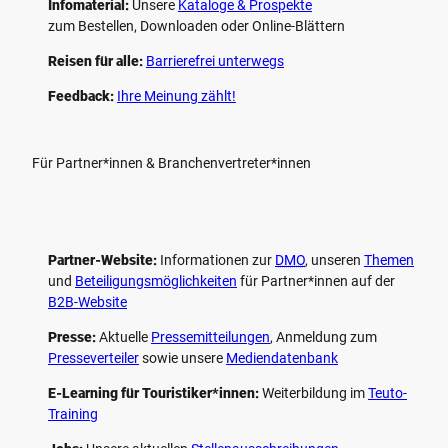
Infomaterial:
Unsere
Kataloge & Prospekte
zum Bestellen, Downloaden oder Online-Blättern
Reisen für alle:
Barrierefrei unterwegs
Feedback:
Ihre Meinung zählt!
Für Partner*innen & Branchenvertreter*innen
Partner-Website:
Informationen zur
DMO
, unseren ­
Themen
und
Beteiligungs­möglichkeiten
für Partner*innen auf der
B2B-Website
Presse:
Aktuelle
Pressemitteilungen
, Anmeldung zum
Presseverteiler
sowie unsere
Mediendatenbank
E-Learning für Touristiker*innen:
Weiterbildung im
Teuto-
Training