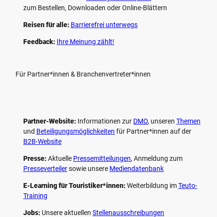
zum Bestellen, Downloaden oder Online-Blättern
Reisen für alle:
Barrierefrei unterwegs
Feedback:
Ihre Meinung zählt!
Für Partner*innen & Branchenvertreter*innen
Partner-Website:
Informationen zur
DMO
, unseren ­
Themen
und
Beteiligungs­möglichkeiten
für Partner*innen auf der
B2B-Website
Presse:
Aktuelle
Pressemitteilungen
, Anmeldung zum
Presseverteiler
sowie unsere
Mediendatenbank
E-Learning für Touristiker*innen:
Weiterbildung im
Teuto-
Training
Jobs:
Unsere aktuellen
Stellenausschreibungen