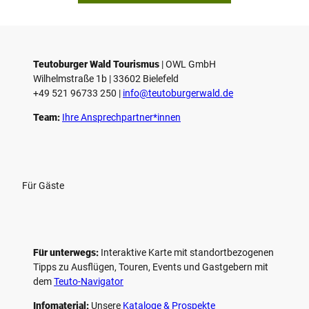
i
e
l
e
Teutoburger Wald Tourismus
| ­OWL GmbH
Wilhelmstraße 1b | ­33602 Bielefeld
n
+49 521 96733 250 |
­info@teutoburgerwald.de
Team:
Ihre Ansprechpartner*innen
Für Gäste
Für unterwegs:
Interaktive Karte mit standort­bezogenen
Tipps zu Ausflügen, Touren, Events und Gastgebern mit
dem
Teuto-Navigator
Infomaterial:
Unsere
Kataloge & Prospekte