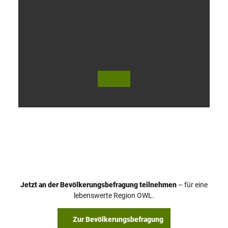
V
i
d
e
o
Jetzt an der Bevölkerungsbefragung teilnehmen
– für eine
a
© Teutoburger Wald Tourismus / P. Gawandtka
© T. Goedeck
lebenswerte Region OWL.
b
s
Zur Bevölkerungsbefragung
p