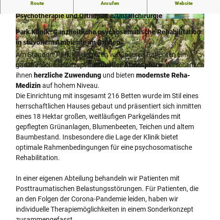
Route
Anrufen
Website
Reha-Fachklinik für Psychosomatik, Psychiatrie und
Psychotherapie und Orthopädie/Unfallchirurgie
© Gräfliche Kliniken | Park Klinik |
© Gräfliche Kliniken | Park Klinik |
CC-BY-NC-ND
CC-BY-NC-ND
Park Klinik: Ganzheitliche psychosomatische Rehabilitation
in stilvollem Ambiente im Grünen
Am Standort Park Klinik bieten wir unseren Patienten ein
ganzheitliches Konzept in
stilvoller Atmosphäre
. Wir
schenken
© Gräfliche Kliniken | Park Klinik |
CC-BY-NC-ND
ihnen
herzliche Zuwendung
und bieten
modernste Reha-
Medizin
auf hohem Niveau.
Die Einrichtung mit insgesamt 216 Betten wurde im Stil eines
herrschaftlichen Hauses gebaut und präsentiert sich inmitten
eines 18 Hektar großen, weitläufigen Parkgeländes mit
gepflegten Grünanlagen, Blumenbeeten, Teichen und altem
Baumbestand. Insbesondere die Lage der Klinik bietet
optimale Rahmenbedingungen für eine psychosomatische
Rehabilitation.
In einer eigenen Abteilung behandeln wir Patienten mit
Posttraumatischen Belastungsstörungen. Für Patienten, die
an den Folgen der Corona-Pandemie leiden, haben wir
individuelle Therapiemöglichkeiten in einem Sonderkonzept
zusammengefasst.