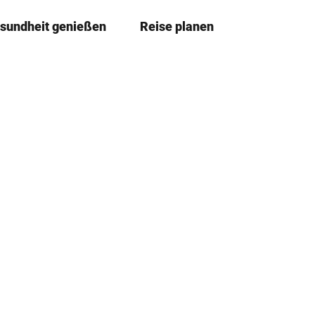
sundheit genießen
Reise planen
T
Merkzettel
Suche
e
i
l
e
n