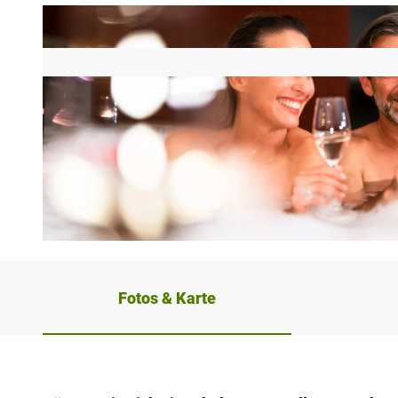
© Peter Aldag, Gräflicher Park Health Resort Hotel |
CC-BY-NC-ND
Fotos & Karte