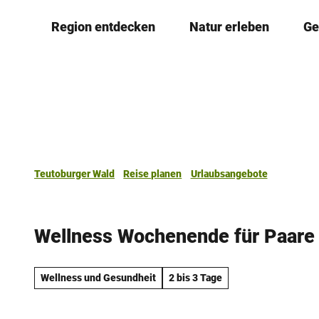
Z
Region entdecken
Natur erleben
Ge
u
m
I
n
h
a
l
t
Teutoburger Wald
Reise planen
Urlaubsangebote
Wellness Wochenende für Paare
Wellness und Gesundheit
2 bis 3 Tage