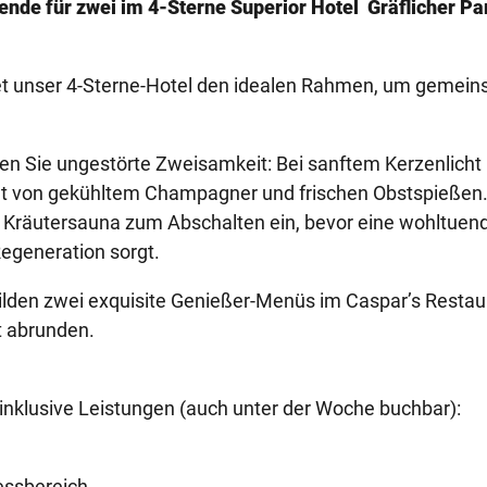
nde für zwei im 4-Sterne Superior Hotel Gräflicher Pa
ietet unser 4-Sterne-Hotel den idealen Rahmen, um gemei
ben Sie ungestörte Zweisamkeit: Bei sanftem Kerzenlicht
tet von gekühltem Champagner und frischen Obstspießen
Kräutersauna zum Abschalten ein, bevor eine wohltuen
Regeneration sorgt.
ilden zwei exquisite Genießer-Menüs im Caspar’s Restau
t abrunden.
inklusive Leistungen (auch unter der Woche buchbar):
nessbereich