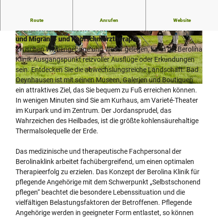
Schwerpunkte: Psychosomatik, Psychotherapie,
Route
Anrufen
Website
Verhaltensmedizinische Orthopädische Rehabilitation (VOR)
und Migräne- und Kopfschmerztherapie
© Berolinaklinik, R. Lang
© Berolinaklinik, R. Lang
Zwischen Wiehengebirge und Weser gelegen, kann die Berolina
Klinik Ausgangspunkt reizvoller Ausflüge oder Erkundungen
sein. Entdecken Sie die abwechslungsreiche Landschaft. Bad
Oeynhausen ist mit seinen Museen, Galerien und Boutiquen
© Berolina Klinik, R. Lang
ein attraktives Ziel, das Sie bequem zu Fuß erreichen können.
In wenigen Minuten sind Sie am Kurhaus, am Varieté-Theater
im Kurpark und im Zentrum. Der Jordansprudel, das
Wahrzeichen des Heilbades, ist die größte kohlensäurehaltige
Thermalsolequelle der Erde.
Das medizinische und therapeutische Fachpersonal der
Berolinaklink arbeitet fachübergreifend, um einen optimalen
Therapieerfolg zu erzielen. Das Konzept der Berolina Klinik für
pflegende Angehörige mit dem Schwerpunkt „Selbstschonend
pflegen“ beachtet die besondere Lebenssituation und die
vielfältigen Belastungsfaktoren der Betroffenen. Pflegende
Angehörige werden in geeigneter Form entlastet, so können