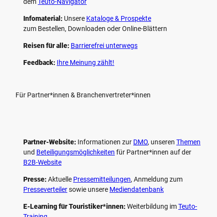
dem
Teuto-Navigator
Infomaterial:
Unsere
Kataloge & Prospekte
zum Bestellen, Downloaden oder Online-Blättern
Reisen für alle:
Barrierefrei unterwegs
Feedback:
Ihre Meinung zählt!
Für Partner*innen & Branchenvertreter*innen
Partner-Website:
Informationen zur
DMO
, unseren ­
Themen
und
Beteiligungs­möglichkeiten
für Partner*innen auf der
B2B-Website
Presse:
Aktuelle
Pressemitteilungen
, Anmeldung zum
Presseverteiler
sowie unsere
Mediendatenbank
E-Learning für Touristiker*innen:
Weiterbildung im
Teuto-
Training