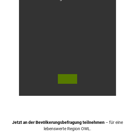
© Te
© Te
utob
utob
urger
urger
Wald
Wald
/ Hor
Touri
n-Ba
smus,
d Mei
D. Ke
nber
tz
g, D.
Ketz
Jetzt an der Bevölkerungsbefragung teilnehmen
– für eine
lebenswerte Region OWL.