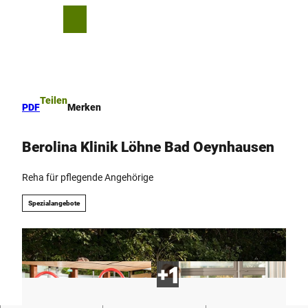
Z
u
T
Merkzettel
Suche
Menü
m
e
I
i
n
l
h
e
a
n
Teilen
PDF
Merken
l
t
Berolina Klinik Löhne Bad Oeynhausen
Reha für pflegende Angehörige
Spezialangebote