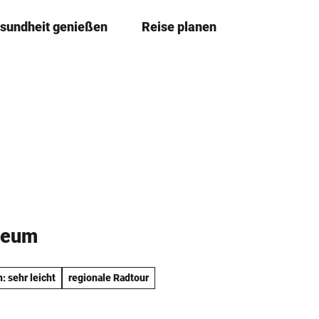
sundheit genießen
Reise planen
T
Merkze
Su
e
i
l
e
n
seum
: sehr leicht
regionale Radtour