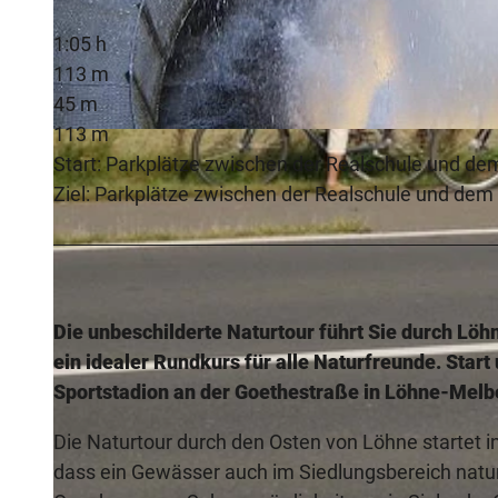
1:05 h
113 m
45 m
113 m
© Staatsbad Bad Oeynhausen GmbH
Start: Parkplätze zwischen der Realschule und de
Ziel: Parkplätze zwischen der Realschule und dem
Die unbeschilderte Naturtour führt Sie durch Lö
ein idealer Rundkurs für alle Naturfreunde. Star
Sportstadion an der Goethestraße in Löhne-Melb
Die Naturtour durch den Osten von Löhne startet i
dass ein Gewässer auch im Siedlungsbereich natur