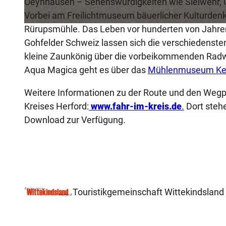
Oeynhausen – Sehenswürdigkeiten wie Sielwehr, 
Vorbei am Freilichtmuseum bäuerlicher Kulturdenk
Rürupsmühle. Das Leben vor hunderten von Jahre
© Biologische Station Ravensberg im Kreis Herford e.V. |
CC-BY-SA
Gohfelder Schweiz lassen sich die verschiedenst
kleine Zaunkönig über die vorbeikommenden Radwa
Aqua Magica geht es über das
Mühlenmuseum K
Weitere Informationen zu der Route und den Wegp
Kreises Herford:
www.fahr-im-kreis.de
.
Dort steh
Download zur Verfügung.
Touristikgemeinschaft Wittekindsland 