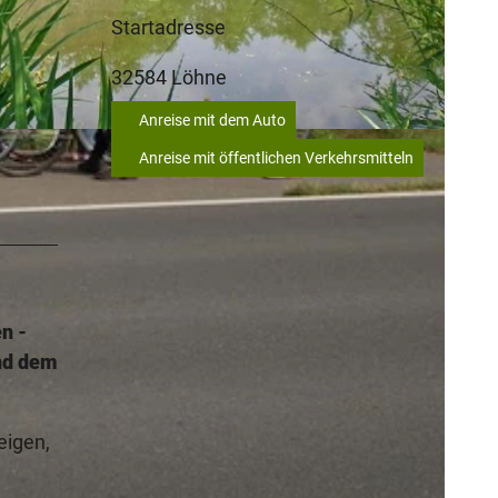
Startadresse
32584
Löhne
Anreise mit dem Auto
Anreise mit öffentlichen Verkehrsmitteln
n -
und dem
eigen,