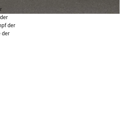
.
r
 der
mpf der
 der