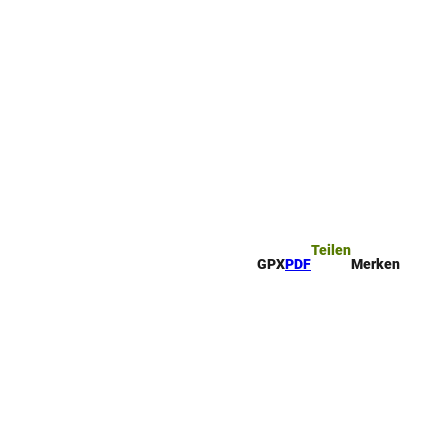
ttel
che
Teilen
GPX
PDF
Merken