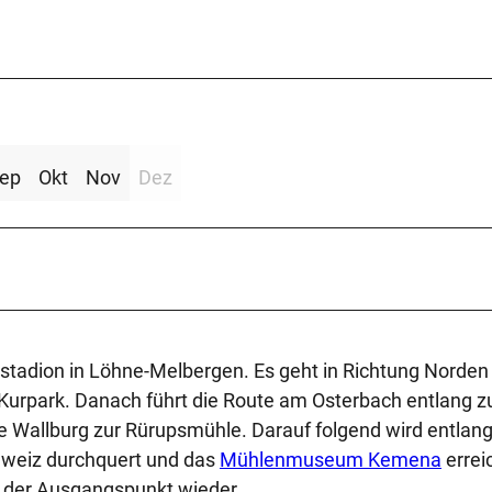
ep
Okt
Nov
Dez
stadion in Löhne-Melbergen. Es geht in Richtung Norden 
d Kurpark. Danach führt die Route am Osterbach entlang 
 Wallburg zur Rürupsmühle. Darauf folgend wird entlan
hweiz durchquert und das
Mühlenmuseum Kemena
errei
n der Ausgangspunkt wieder.