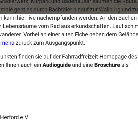
Gradierwerk, Kurpark und Badehäuser säumen die Route
male geht es durch Bachtäler hinauf zur Wallburg und zu
n kann hier live nachempfunden werden. An den Bächen
en Lebensräume vom Rad aus erkundschaften. Laut schi
nderer. Vorbei an einer alten Eiche neben dem Gelände
emena
zurück zum Ausgangspunkt.
unkten finden sie auf der Fahrradfreizeit-Homepage des
en Ihnen auch ein
Audioguide
und eine
Broschüre
als
Herford e.V.