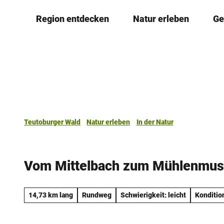
Z
Region entdecken
Natur erleben
Ge
u
m
I
n
h
a
l
t
Teutoburger Wald
Natur erleben
In der Natur
Vom Mittelbach zum Mühlenmu
14,73 km lang
Rundweg
Schwierigkeit: leicht
Kondition