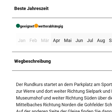
Beste Jahreszeit
geeignet
wetterabhängig
Jan
Feb
Mär
Apr
Mai
Jun
Jul
Aug
S
Wegbeschreibung
Der Rundkurs startet an dem Parkplatz am Sport
zur Werre und dort weiter Richtung Sielpark un
Museumshof und weiter Richtung Süden über die
Mittelbaches Richtung Norden die Gohfelder Sc
Auf der anderen Seite der Gleise finden Sie dan