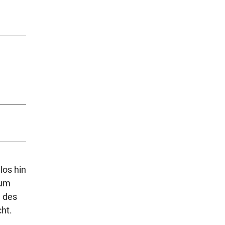
los hin
zum
g des
cht.