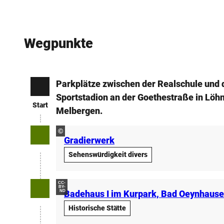
Wegpunkte
Parkplätze zwischen der Realschule und
Start
Sportstadion an der Goethestraße in Löh
Start
Melbergen.
©
Gradierwerk
Sehenswürdigkeit divers
CC-
BY-
ND
Badehaus I im Kurpark, Bad Oeynhaus
Historische Stätte