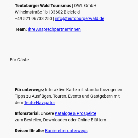
e
Teutoburger Wald Tourismus
| ­OWL GmbH
Wilhelmstraße 1b | ­33602 Bielefeld
n
+49 521 96733 250 |
­info@teutoburgerwald.de
Team:
Ihre Ansprechpartner*innen
Für Gäste
Für unterwegs:
Interaktive Karte mit standort­bezogenen
Tipps zu Ausflügen, Touren, Events und Gastgebern mit
dem
Teuto-Navigator
Infomaterial:
Unsere
Kataloge & Prospekte
zum Bestellen, Downloaden oder Online-Blättern
Reisen für alle:
Barrierefrei unterwegs