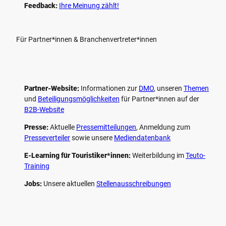
Feedback:
Ihre Meinung zählt!
Für Partner*innen & Branchenvertreter*innen
Partner-Website:
Informationen zur
DMO
, unseren ­
Themen
und
Beteiligungs­möglichkeiten
für Partner*innen auf der
B2B-Website
Presse:
Aktuelle
Pressemitteilungen
, Anmeldung zum
Presseverteiler
sowie unsere
Mediendatenbank
E-Learning für Touristiker*innen:
Weiterbildung im
Teuto-
Training
Jobs:
Unsere aktuellen
Stellenausschreibungen
F
P
Y
I