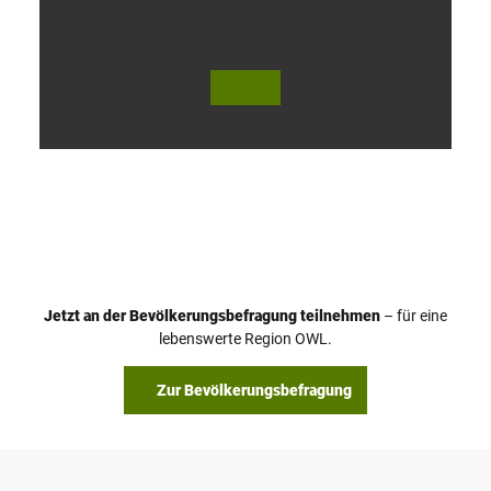
V
i
d
e
o
Jetzt an der Bevölkerungsbefragung teilnehmen
– für eine
a
© Teutoburger Wald Tourismus / P. Gawandtka
© T. Goedeck
lebenswerte Region OWL.
b
s
Zur Bevölkerungsbefragung
p
i
e
l