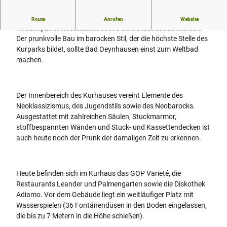
Historisches Kurhaus, in dem sich heute das GOP Varieté
Route
Anrufen
Website
Theater, zwei Restaurants sowie eine Diskothek befinden.
Der prunkvolle Bau im barocken Stil, der die höchste Stelle des
Kurparks bildet, sollte Bad Oeynhausen einst zum Weltbad
machen.
Der Innenbereich des Kurhauses vereint Elemente des
Neoklassizismus, des Jugendstils sowie des Neobarocks.
Ausgestattet mit zahlreichen Säulen, Stuckmarmor,
stoffbespannten Wänden und Stuck- und Kassettendecken ist
auch heute noch der Prunk der damaligen Zeit zu erkennen.
Heute befinden sich im Kurhaus das GOP Varieté, die
Restaurants Leander und Palmengarten sowie die Diskothek
Adiamo. Vor dem Gebäude liegt ein weitläufiger Platz mit
Wasserspielen (36 Fontänendüsen in den Boden eingelassen,
die bis zu 7 Metern in die Höhe schießen).