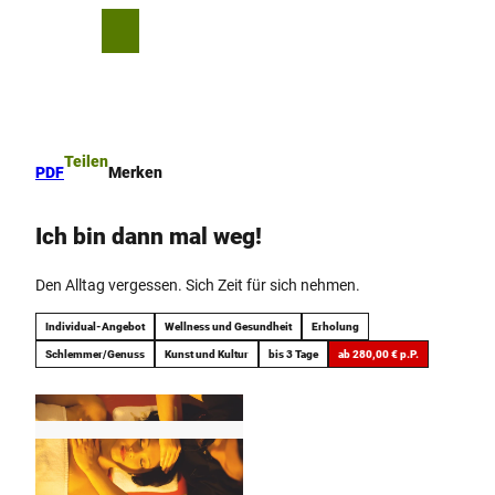
Z
u
T
Merkzettel
Suche
Menü
m
e
I
i
n
l
h
e
a
n
Teilen
PDF
Merken
l
t
Ich bin dann mal weg!
Den Alltag vergessen. Sich Zeit für sich nehmen.
Individual-Angebot
Wellness und Gesundheit
Erholung
Schlemmer/Genuss
Kunst und Kultur
bis 3 Tage
ab 280,00 € p.P.