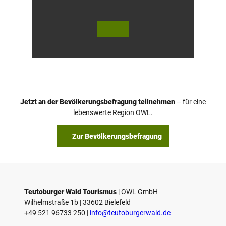
© Te
© Te
utob
utob
urger
urger
Wald
Wald
/ Hor
Touri
n-Ba
smus,
d Mei
D. Ke
nber
tz
g, D.
Ketz
Jetzt an der Bevölkerungsbefragung teilnehmen
– für eine
lebenswerte Region OWL.
Zur Bevölkerungsbefragung
Teutoburger Wald Tourismus
| ­OWL GmbH
Wilhelmstraße 1b | ­33602 Bielefeld
+49 521 96733 250 |
­info@teutoburgerwald.de