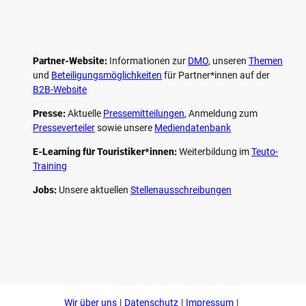
Partner-Website:
Informationen zur
DMO
, unseren ­
Themen
und
Beteiligungs­möglichkeiten
für Partner*innen auf der
B2B-Website
Presse:
Aktuelle
Pressemitteilungen
, Anmeldung zum
Presseverteiler
sowie unsere
Mediendatenbank
E-Learning für Touristiker*innen:
Weiterbildung im
Teuto-
Training
Jobs:
Unsere aktuellen
Stellenausschreibungen
F
P
Y
I
a
i
o
n
c
n
u
s
e
t
t
t
b
e
u
a
o
r
b
g
Wir über uns
Datenschutz
Impressum
o
e
e
r