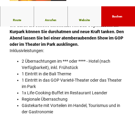
© Bali Therme Bad Oeynhausen |
CC-BY-NC-ND
Buchen
Lassen Sie sich in der Bali Therme verwöhnen, und bummeln
Route
Anrufen
Website
Sie durch die schöne Innenstadt von Bad Oeynhausen. Im
Kurpark können Sie durchatmen und neue Kraft tanken. Den
Abend lassen Sie bei einer atemberaubenden Show im GOP
oder im Theater im Park ausklingen.
Inklusivleistungen:
2 Übernachtungen im *** oder **** - Hotel (nach
Verfügbarkeit), inkl. Frühstück
1 Eintritt in die Bali Therme
1 Eintritt in das GOP Varieté-Theater oder das Theater
im Park
1x Life-Cooking-Buffet im Restaurant Leander
Regionale Überraschung
Gästekarte mit Vorteilen im Handel, Tourismus und in
der Gastronomie