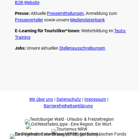
B2B-Website
Presse:
Aktuelle
Pressemitteilungen
, Anmeldung zum
Presseverteiler
sowie unsere
Mediendatenbank
E-Learning für Touristiker*innen:
Weiterbildung im
Teuto-
Training
Jobs:
Unsere aktuellen
Stellenausschreibungen
F
P
Y
I
a
i
o
n
c
n
u
s
e
t
t
t
b
e
u
a
o
r
b
g
Wir über uns
Datenschutz
Impressum
o
e
e
r
k
s
a
Barrierefreiheitserklärung
t
m