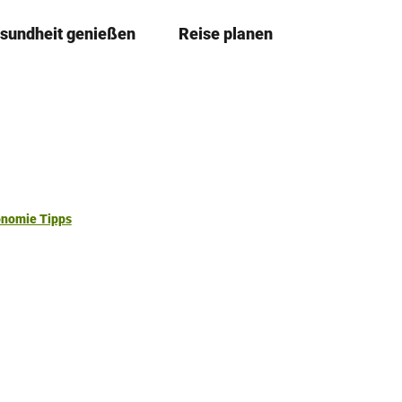
sundheit genießen
Reise planen
T
Merkzettel
Suche
e
i
l
e
n
onomie Tipps