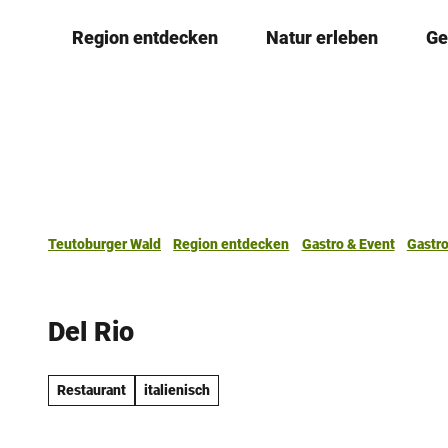
Z
Region entdecken
Natur erleben
Ge
u
m
I
n
h
a
l
t
Teutoburger Wald
Region entdecken
Gastro & Event
Gastr
Del Rio
Restaurant
italienisch