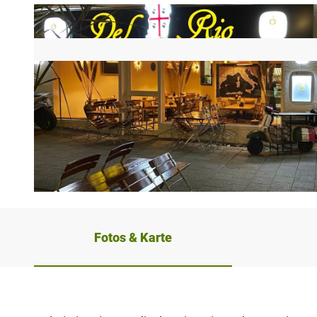
© Del Rio |
CC-BY-NC-ND
Fotos & Karte