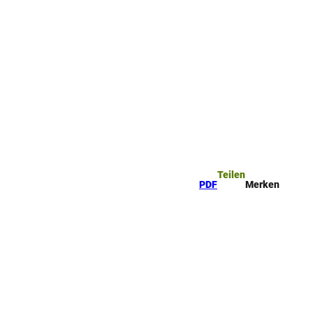
ttel
che
Teilen
PDF
Merken