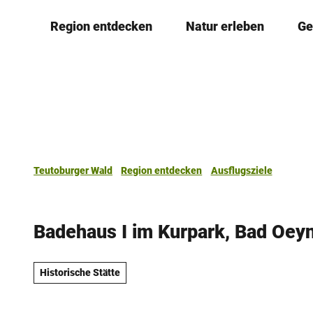
Z
Region entdecken
Natur erleben
Ge
u
m
I
n
h
a
l
t
Teutoburger Wald
Region entdecken
Ausflugsziele
Badehaus I im Kurpark, Bad Oey
Historische Stätte