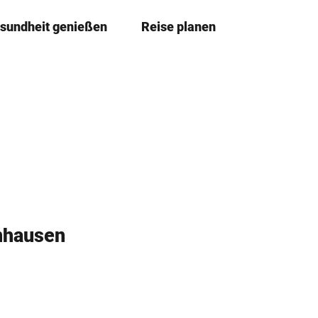
sundheit genießen
Reise planen
T
Merkze
Su
e
i
l
e
n
nhausen