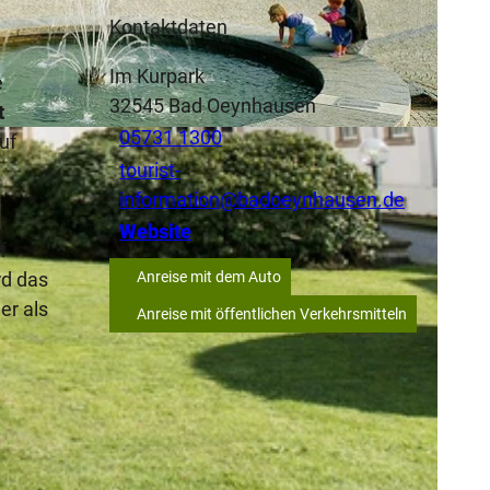
Kontaktdaten
Im Kurpark
e
32545
Bad Oeynhausen
t
05731 1300
uf
tourist-
information@badoeynhausen.de
Website
f
rd das
Anreise mit dem Auto
er als
Anreise mit öffentlichen Verkehrsmitteln