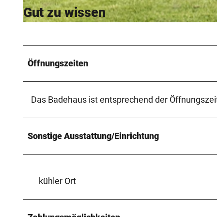
Gut zu wissen
© Staatsbad Bad Oeynhausen / S. Bartel |
CC-BY-ND
Öffnungszeiten
Das Badehaus ist entsprechend der Öffnungszeit
Sonstige Ausstattung/Einrichtung
kühler Ort