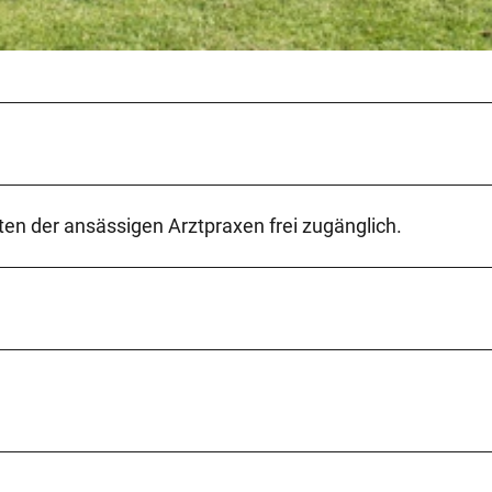
-
i
-
i
m
-
k
u
en der ansässigen Arztpraxen frei zugänglich.
r
p
a
r
k