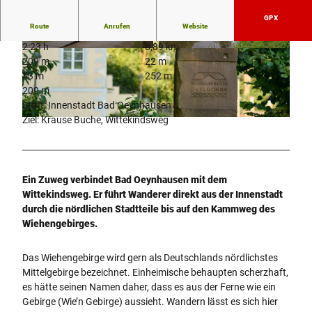
GPX
Route
Anrufen
Website
2:23 h
8,89 km
G
S
209 m
22 m
r
i
43 m
252 m
a
e
209 m
d
l
Start: Innenstadt Bad Oeynhausen
i
p
Ziel: Krause Buche, Wittekindsweg
W
e
a
a
r
r
s
w
k
s
e
(
Ein Zuweg verbindet Bad Oeynhausen mit dem
e
r
c
Wittekindsweg. Er führt Wanderer direkt aus der Innenstadt
r
k
)
durch die nördlichen Stadtteile bis auf den Kammweg des
s
S
K
Wiehengebirges.
c
i
.
h
e
Q
l
Das Wiehengebirge wird gern als Deutschlands nördlichstes
l
u
u
Mittelgebirge bezeichnet. Einheimische behaupten scherzhaft,
p
e
s
es hätte seinen Namen daher, dass es aus der Ferne wie ein
a
s
s
Gebirge (Wie’n Gebirge) aussieht. Wandern lässt es sich hier
r
t