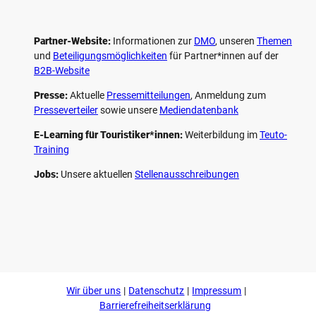
Partner-Website:
Informationen zur
DMO
, unseren ­
Themen
und
Beteiligungs­möglichkeiten
für Partner*innen auf der
B2B-Website
Presse:
Aktuelle
Pressemitteilungen
, Anmeldung zum
Presseverteiler
sowie unsere
Mediendatenbank
E-Learning für Touristiker*innen:
Weiterbildung im
Teuto-
Training
Jobs:
Unsere aktuellen
Stellenausschreibungen
F
P
Y
I
a
i
o
n
c
n
u
s
e
t
t
t
b
e
u
a
o
r
b
g
Wir über uns
Datenschutz
Impressum
o
e
e
r
k
s
a
Barrierefreiheitserklärung
t
m