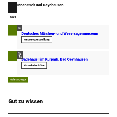
Innenstadt Bad Oeynhausen
Start
Start
©
Deutsches Märchen- und Wesersagenmuseum
Museum/Ausstellung
CC-
BY-
ND
Badehaus I im Kurpark, Bad Oeynhausen
Historische Stätte
Mehr anzeigen
Gut zu wissen