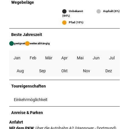
Wegebeläge
Unbekannt
Asphalt (6%)
(84%)
Pfad (10%)
Beste Jahreszeit
geeignet
wetterabhängig
Jan
Feb
Mär
Apr
Mai
Jun
Jul
Aug
Sep
Okt
Nov
Dez
Toureigenschaften
Einkehrmöglichkeit
Anreise & Parken
Anfahrt
Mit dem PKW
: über die Autobahn A2 (Hannover - Dortmund)