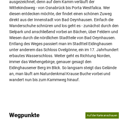
O
ausgezeichnet, denn auf dem Kamm verläuft der
k
v
Wittekindsweg - von Osnabrück bis Porta Westfalica. Wer
(
e
diesen entdecken möchte, der findet einen schönen Zuweg
c
l
direkt aus der Innenstadt von Bad Oeynhausen. Einfach die
)
g
Wanderschuhe schnüren und los geht es - zunächst durch den
K
ö
Sielpark und anschließend vorbei an Bächen, über Feldern und
.
n
Wiesen durch die nördlichen Stadtteile von Bad Oeynhausen.
Q
n
Entlang des Weges passiert man im Stadtteil Eidinghausen
u
e
unter anderem das Schloss Ovelgönne, ein im 17. Jahrhundert
e
(
erbautes Wasserschloss. Weiter geht es Richtung Norden,
s
c
immer das Wiehengebirge, genauer gesagt den
t
)
Eidinghausener Berg im Blick. So langsam steigt das Gelände
P
an, man läuft am Naturdenkmal Krause Buche vorbei und
e
wandert nun bis zum Kammweg hinauf.
t
e
r
H
ü
Wegpunkte
b
Auf der Karte anschauen
b
e