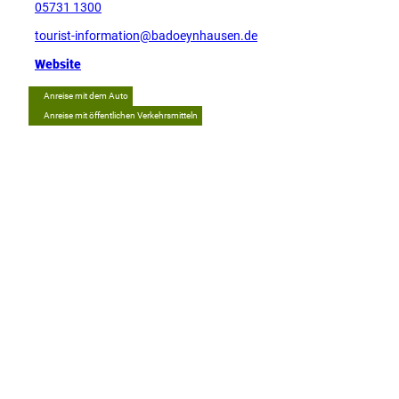
05731 1300
tourist-information@badoeynhausen.de
Website
Anreise mit dem Auto
Anreise mit öffentlichen Verkehrsmitteln