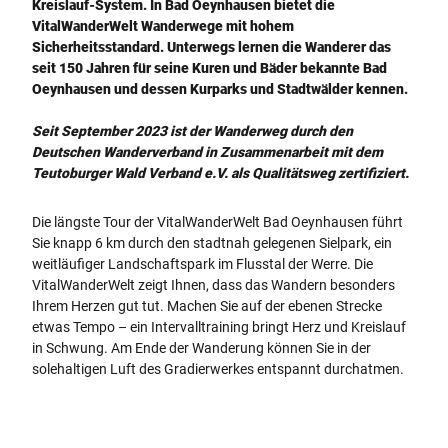
e
e
Kreislauf-System. In Bad Oeynhausen bietet die
l
l
VitalWanderWelt Wanderwege mit hohem
t
p
Sicherheitsstandard. Unterwegs lernen die Wanderer das
Ü
a
seit 150 Jahren für seine Kuren und Bäder bekannte Bad
b
r
Oeynhausen und dessen Kurparks und Stadtwälder kennen.
e
k
r
Seit September 2023 ist der Wanderweg durch den
s
Deutschen Wanderverband in Zusammenarbeit mit dem
i
Teutoburger Wald Verband e.V. als Qualitätsweg zertifiziert.
c
h
Die längste Tour der VitalWanderWelt Bad Oeynhausen führt
t
Sie knapp 6 km durch den stadtnah gelegenen Sielpark, ein
.
weitläufiger Landschaftspark im Flusstal der Werre. Die
j
VitalWanderWelt zeigt Ihnen, dass das Wandern besonders
p
Ihrem Herzen gut tut. Machen Sie auf der ebenen Strecke
g
etwas Tempo – ein Intervalltraining bringt Herz und Kreislauf
in Schwung. Am Ende der Wanderung können Sie in der
solehaltigen Luft des Gradierwerkes entspannt durchatmen.