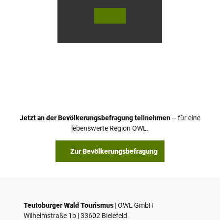
© Te
© Te
utob
utob
urger
urger
Wald
Wald
Touri
Touri
smus
smus
/ D. K
/ D. K
etz
etz
Jetzt an der Bevölkerungsbefragung teilnehmen
– für eine
lebenswerte Region OWL.
Zur Bevölkerungsbefragung
Teutoburger Wald Tourismus
| ­OWL GmbH
Wilhelmstraße 1b | ­33602 Bielefeld