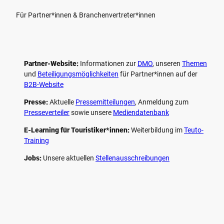
Für Partner*innen & Branchenvertreter*innen
Partner-Website:
Informationen zur
DMO
, unseren ­
Themen
und
Beteiligungs­möglichkeiten
für Partner*innen auf der
B2B-Website
Presse:
Aktuelle
Pressemitteilungen
, Anmeldung zum
Presseverteiler
sowie unsere
Mediendatenbank
E-Learning für Touristiker*innen:
Weiterbildung im
Teuto-
Training
Jobs:
Unsere aktuellen
Stellenausschreibungen
F
P
Y
I
a
i
o
n
c
n
u
s
e
t
t
t