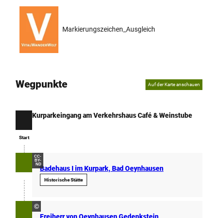
Markierungszeichen_Ausgleich
Wegpunkte
Auf der Karte anschauen
Kurparkeingang am Verkehrshaus Café & Weinstube
Start
Start
CC-
BY-
ND
Badehaus I im Kurpark, Bad Oeynhausen
Historische Stätte
©
Freiherr von Oeynhausen Gedenkstein