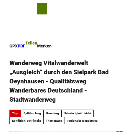
Z
u
T
Merkzettel
Suche
Menü
m
e
I
i
n
l
h
e
a
n
Teilen
GPX
PDF
Merken
l
t
Wanderweg Vitalwanderwelt
„Ausgleich“ durch den Sielpark Bad
Oeynhausen - Qualitätsweg
Wanderbares Deutschland -
Stadtwanderweg
Tipp
5,40 km lang
Rundweg
Schwierigkeit: leicht
Kondition: sehr leicht
Themenweg
regionaler Wanderweg