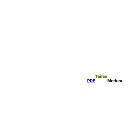
ttel
che
Teilen
PDF
Merken