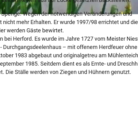
l
e
ei Spenge. Wegen der notwendigen Veränderungen und
.
 nicht mehr Erhalten. Er wurde 1997/98 errichtet und die
j
er werden Gäste bewirtet.
p
n bei Herford. Es wurde im Jahre 1727 vom Meister Nies
g
s - Durchgangsdeelenhaus – mit offenem Herdfeuer ohne
tober 1983 abgebaut und originalgetreu am Mühlenteic
eptember 1985. Seitdem dient es als Ernte- und Dreschh
t. Die Ställe werden von Ziegen und Hühnern genutzt.