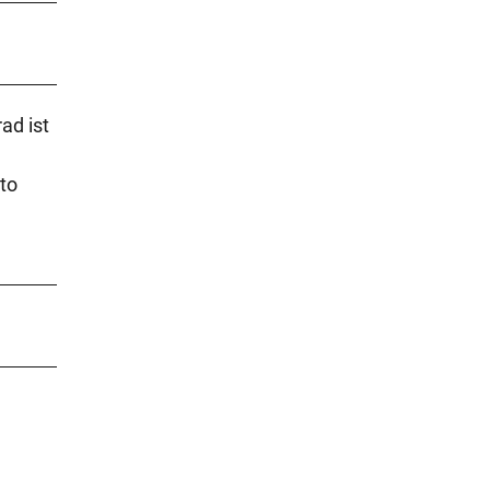
ad ist
to