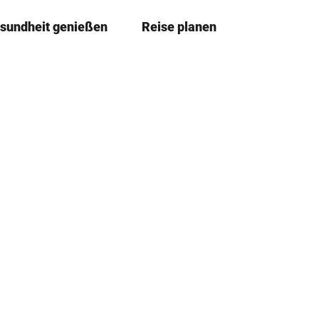
sundheit genießen
Reise planen
T
Merkze
Su
e
i
l
e
n