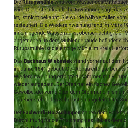
Die
Rürupsmühle
wird vom Wasser des Mittelbach
wird. Die erste urkundliche Erwähnung sagt, dass 
ist, ist nicht bekannt. Sie wurde halb verfallen v
restauriert. Die Wiedereinweihung fand im März 198
innenliegende Wasserrad ist oberschlächtig. Der 
©
CC-BY-SA
angetrieben. In dem Mühlengebäude befindet sic
Rürupsmühle ist die einzige Mühle im Kreis Herfor
Das
Backhaus Wiebesiek
stand vorher auf dem Ho
im Jahre 1841 gebaut. Der Abbau erfolgte bereit
Wiedereinweihung erfolgte zusammen mit Rürupsm
wieder aufgebaut. Der Ofen hat ein flaches Gewö
Gewölbe, der vorne über dem Ofenmund in einen R
danebenstehenden Schornstein abgeleitet. Im Som
Der
Fachwerk-Holzschuppen
neben dem Backhaus 
Durchlüftung für die Trocknung des Holzes dient d
oberen Reihe aus Eichenstaken und in den unteren