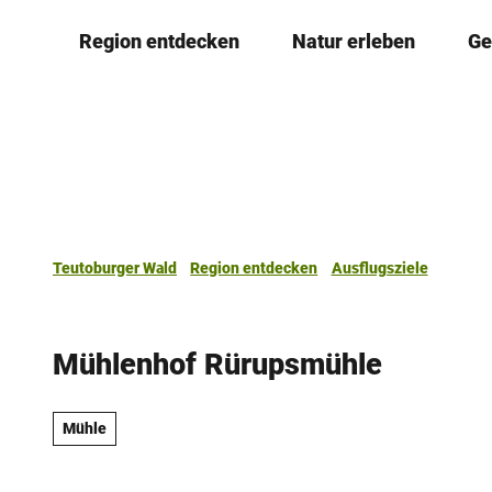
Z
Region entdecken
Natur erleben
Ge
u
m
I
n
h
a
l
t
Teutoburger Wald
Region entdecken
Ausflugsziele
Mühlenhof Rürupsmühle
Mühle