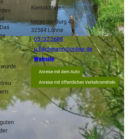
rt
Kontaktdaten
orden
it
Unter der Burg 43
 Das
32584
Löhne
age
05732 2688
u.flachmann@online.de
Website
s wurde
Anreise mit dem Auto
etreu
Anreise mit öffentlichen Verkehrsmitteln
 dem
t.
 guten
der