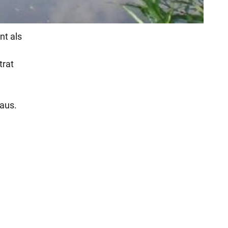
nt als
trat
h
aus.