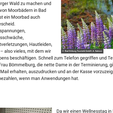
urger Wald zu machen und
m von Moorbädern in Bad
ist ein Moorbad auch
escheid.
rspannungen,
bsschwäche,
verletzungen, Hautleiden,
also vieles, mit dem wir
© Bad Driburg Touristik GmbH, A. Salmon
ebens beschäftigen. Schnell zum Telefon gegriffen und T
 Frau Bömmelburg, die nette Dame in der Terminierung, gi
r Mail erhalten, auszudrucken und an der Kasse vorzuze
tt bezahlen, wenn man Anwendungen hat.
Da wir einen Wellnesstag in