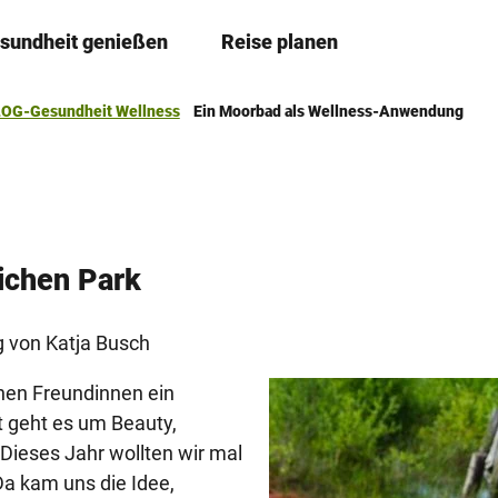
sundheit genießen
Reise planen
T
Merkzettel
Suche
e
i
OG-Gesundheit Wellness
Ein Moorbad als Wellness-Anwendung
l
e
n
ichen Park
g von Katja Busch
nen Freundinnen ein
 geht es um Beauty,
ieses Jahr wollten wir mal
a kam uns die Idee,