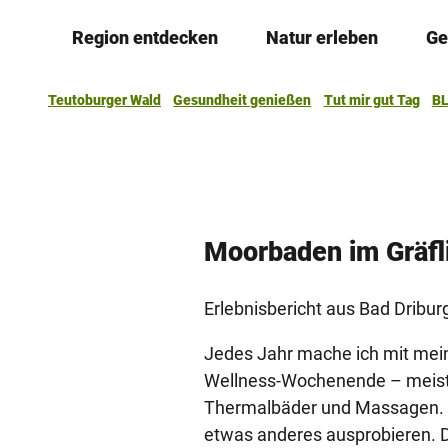
Z
Region entdecken
Natur erleben
Ge
u
m
I
Teutoburger Wald
Gesundheit genießen
Tut mir gut Tag
BL
n
h
a
l
t
Moorbaden im Gräfl
Erlebnisbericht aus Bad Dribur
Jedes Jahr mache ich mit mei
Wellness-Wochenende – meist
Thermalbäder und Massagen. D
etwas anderes ausprobieren. D