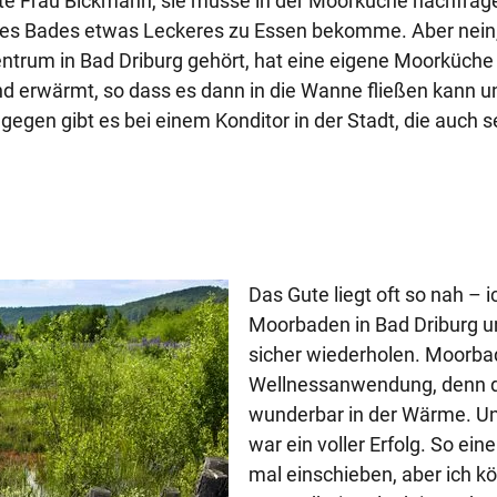
e Frau Bickmann, sie müsse in der Moorküche nachfrage
des Bades etwas Leckeres zu Essen bekomme. Aber nein,
ntrum in Bad Driburg gehört, hat eine eigene Moorküche
nd erwärmt, so dass es dann in die Wanne fließen kann un
gen gibt es bei einem Konditor in der Stadt, die auch seh
Das Gute liegt oft so nah – 
Moorbaden in Bad Driburg 
sicher wiederholen. Moorbade
Wellnessanwendung, denn d
wunderbar in der Wärme. Un
war ein voller Erfolg. So ei
mal einschieben, aber ich kö