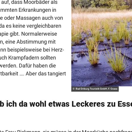
 auf, dass Moorbäder als
timmten Erkrankungen in
ie oder Massagen auch von
da es keine vergleichbaren
apie gibt. Normalerweise
en, eine Abstimmung mit
enn beispielsweise bei Herz-
uch Krampfadern sollten
erden. Dafür haben die
htbarkeit …. Aber das tangiert
© Bad Driburg Touristik GmbH, F. Grawe
b ich da wohl etwas Leckeres zu Ess