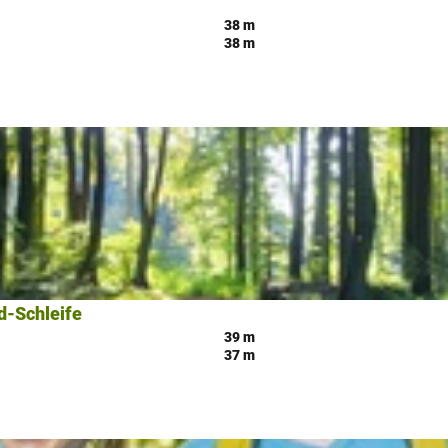
38 m
38 m
-Schleife
39 m
37 m