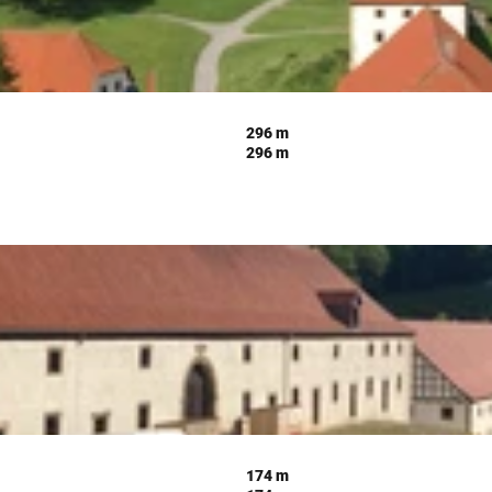
296 m
296 m
174 m