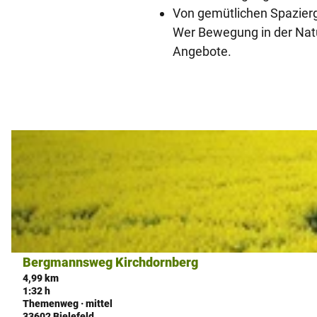
Von gemütlichen Spazier
Wer Bewegung in der Natu
Angebote.
D
e
t
a
i
l
s
Bergmannsweg Kirchdornberg
© Melanie Schnieders, Natur- und Geopark TERRA.vita
e
4,99 km
i
1:32 h
Themenweg · mittel
t
33602 Bielefeld