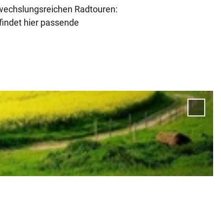
wechslungsreichen Radtouren:
findet hier passende
'Berg
Kirch
zur Me
hinzu