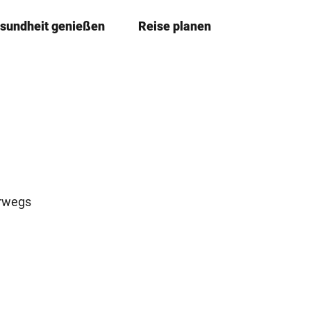
sundheit genießen
Reise planen
T
Merkzettel
Suche
e
i
l
e
n
erwegs