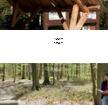
122 m
124 m