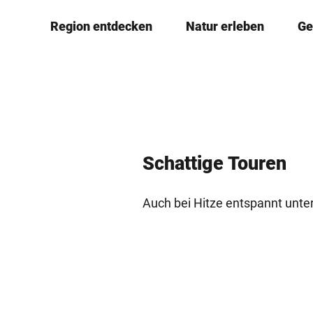
Z
© Teutoburger Wald Tourismus, D. Ketz
Region entdecken
Natur erleben
Ge
u
m
I
n
h
a
l
Schattige Touren
t
Auch bei Hitze entspannt unt