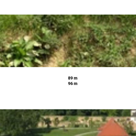
89 m
96 m