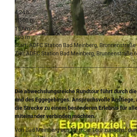
4:24 h
1.100 m
157 m
305 m
© Manfred Wiehenkamp, HAVERGOH Hotel - H-BM |
CC-BY-SA
Start: ADFC Station Bad Meinberg, Brunnenstraße
Ziel: ADFC Station Bad Meinberg, Brunnenstraße 
Die abwechslungsreiche Rundtour führt durch di
und des Eggegebirges. Anspruchsvolle Anstiege
die Strecke zu einem besonderen Erlebnis für all
miteinander verbinden möchten.
Von Bad Meinberg aus führt die Tour zunächst dur