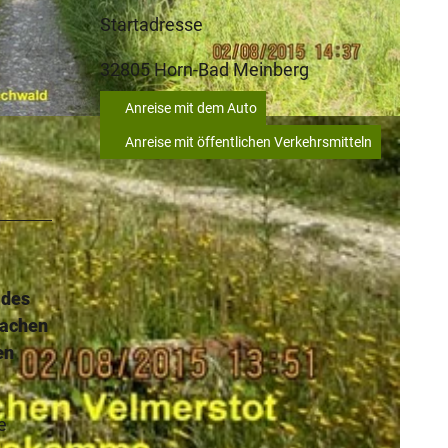
Startadresse
32805
Horn-Bad Meinberg
Anreise mit dem Auto
-BY-SA
Anreise mit öffentlichen Verkehrsmitteln
ldes
machen
en
e