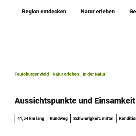
Z
Region entdecken
Natur erleben
Ge
u
m
I
n
h
a
l
t
Teutoburger Wald
Natur erleben
In der Natur
Aussichtspunkte und Einsamkeit
41,54 km lang
Rundweg
Schwierigkeit: mittel
Konditio