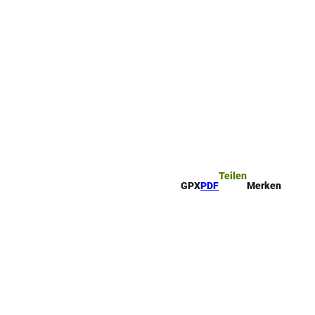
ttel
che
Teilen
GPX
PDF
Merken