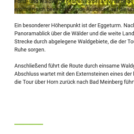
Forst- und Waldwege geht es vorbei an Vinsebeck
eröffnen sich beeindruckende Ausblicke auf die 
© Manfred Wiehenkamp, HAVERGOH Hotel - H-BM |
CC-BY-SA
Ein besonderer Höhenpunkt ist der Eggeturm. Na
Panoramablick über die Wälder und die weite Land
Strecke durch abgelegene Waldgebiete, die der To
Ruhe sorgen.
Anschließend führt die Route durch einsame Waldg
Abschluss wartet mit den Externsteinen eines der
die Tour über Horn zurück nach Bad Meinberg führ