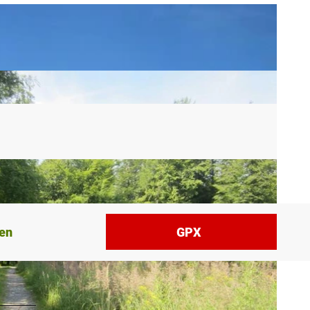
sen
GPX