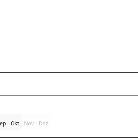
ep
Okt
Nov
Dez