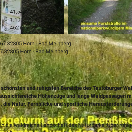
41,54 km
1.100 m
462 m
© Manfred Wiehenkamp, HAVERGOH Hotel - H-BM |
CC
 67 32805 Horn - Bad Meinberg
67 32805 Horn - Bad Meinberg
e schönsten und ruhigsten Bereiche des Teutoburger Wa
, aussichtsreiche Höhenzüge und lange Waldpassagen 
e, die Natur, Fernblicke und sportliche Herausforderung
ch die waldreiche Landschaft des Naturparks. Über ruhig