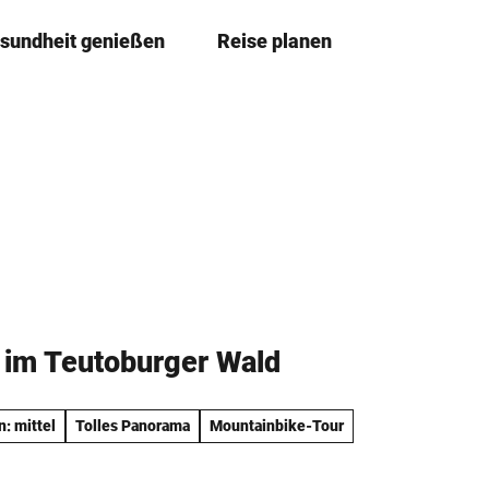
sundheit genießen
Reise planen
T
Merkze
Su
e
i
l
e
n
 im Teutoburger Wald
n: mittel
Tolles Panorama
Mountainbike-Tour