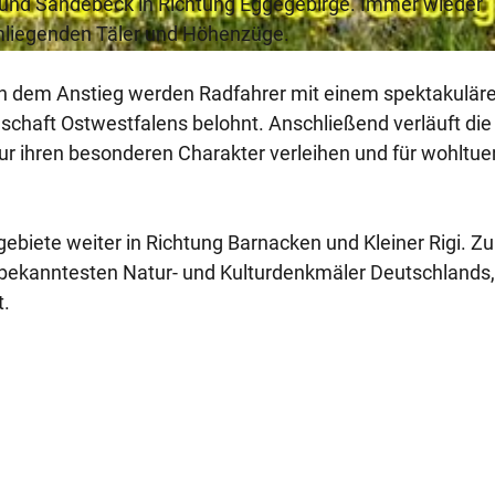
 und Sandebeck in Richtung Eggegebirge. Immer wieder
umliegenden Täler und Höhenzüge.
ch dem Anstieg werden Radfahrer mit einem spektakulä
schaft Ostwestfalens belohnt. Anschließend verläuft die
ur ihren besonderen Charakter verleihen und für wohltu
ebiete weiter in Richtung Barnacken und Kleiner Rigi. Z
 bekanntesten Natur- und Kulturdenkmäler Deutschlands,
t.