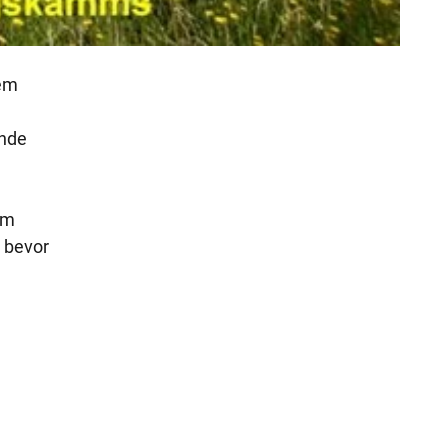
rem
ende
um
 bevor