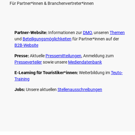
Für Partner*innen & Branchenvertreter*innen
Partner-Website:
Informationen zur
DMO
, unseren ­
Themen
und
Beteiligungs­möglichkeiten
für Partner*innen auf der
B2B-Website
Presse:
Aktuelle
Pressemitteilungen
, Anmeldung zum
Presseverteiler
sowie unsere
Mediendatenbank
E-Learning für Touristiker*innen:
Weiterbildung im
Teuto-
Training
Jobs:
Unsere aktuellen
Stellenausschreibungen
F
P
Y
I
a
i
o
n
c
n
u
s
e
t
t
t
b
e
u
a