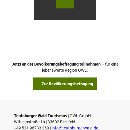
utob
utob
urger
urger
Wald
Wald
Touri
Touri
smus
smus
/ D. K
/ D. K
etz
etz
Jetzt an der Bevölkerungsbefragung teilnehmen
– für eine
lebenswerte Region OWL.
Zur Bevölkerungsbefragung
Teutoburger Wald Tourismus
| ­OWL GmbH
Wilhelmstraße 1b | ­33602 Bielefeld
+49 521 96733 250 |
­info@teutoburgerwald.de