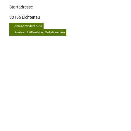
Startadresse
33165
Lichtenau
Anreise mit dem Auto
Anreise mit öffentlichen Verkehrsmitteln
Tipp