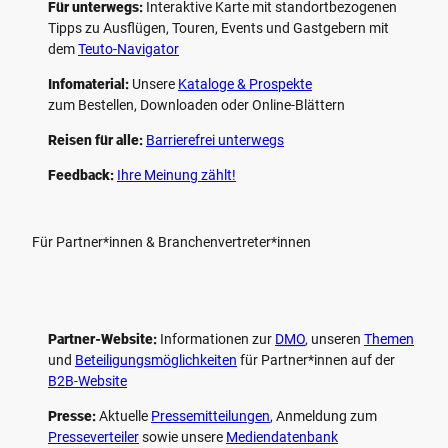
Für unterwegs:
Interaktive Karte mit standort­bezogenen
Tipps zu Ausflügen, Touren, Events und Gastgebern mit
dem
Teuto-Navigator
Infomaterial:
Unsere
Kataloge & Prospekte
zum Bestellen, Downloaden oder Online-Blättern
Reisen für alle:
Barrierefrei unterwegs
Feedback:
Ihre Meinung zählt!
Für Partner*innen & Branchenvertreter*innen
Partner-Website:
Informationen zur
DMO
, unseren ­
Themen
und
Beteiligungs­möglichkeiten
für Partner*innen auf der
B2B-Website
Presse:
Aktuelle
Pressemitteilungen
, Anmeldung zum
Presseverteiler
sowie unsere
Mediendatenbank