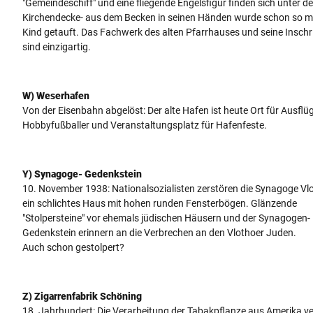
"Gemeindeschiff" und eine fliegende Engelsfigur finden sich unter de
Kirchendecke- aus dem Becken in seinen Händen wurde schon so 
Kind getauft. Das Fachwerk des alten Pfarrhauses und seine Inschr
sind einzigartig.
W) Weserhafen
Von der Eisenbahn abgelöst: Der alte Hafen ist heute Ort für Ausflüg
Hobbyfußballer und Veranstaltungsplatz für Hafenfeste.
Y) Synagoge- Gedenkstein
10. November 1938: Nationalsozialisten zerstören die Synagoge Vl
ein schlichtes Haus mit hohen runden Fensterbögen. Glänzende
"Stolpersteine" vor ehemals jüdischen Häusern und der Synagogen-
Gedenkstein erinnern an die Verbrechen an den Vlothoer Juden.
Auch schon gestolpert?
Z) Zigarrenfabrik Schöning
18. Jahrhundert: Die Verarbeitung der Tabakpflanze aus Amerika v