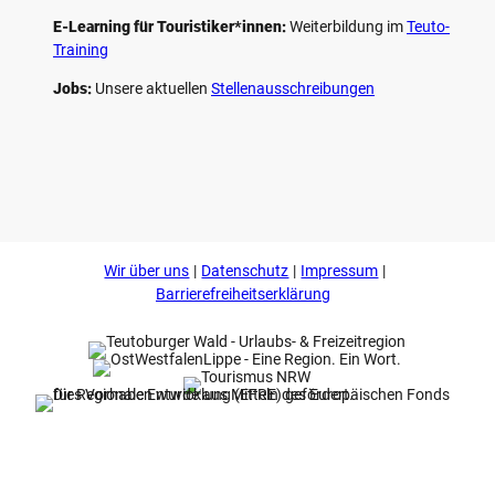
E-Learning für Touristiker*innen:
Weiterbildung im
Teuto-
Training
Jobs:
Unsere aktuellen
Stellenausschreibungen
F
P
Y
I
a
i
o
n
c
n
u
s
e
t
t
t
b
e
u
a
o
r
b
g
Wir über uns
Datenschutz
Impressum
o
e
e
r
k
s
a
Barrierefreiheitserklärung
t
m