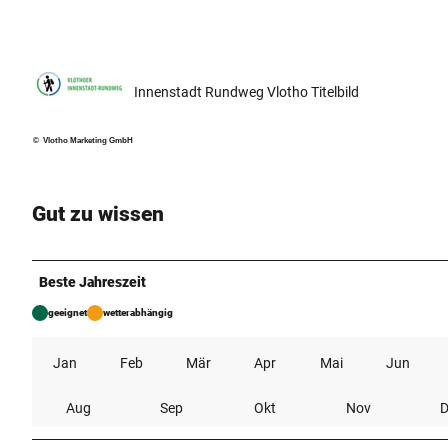
Innenstadt Rundweg Vlotho Titelbild
© Vlotho Marketing GmbH
Gut zu wissen
Beste Jahreszeit
geeignet
wetterabhängig
Jan
Feb
Mär
Apr
Mai
Jun
Aug
Sep
Okt
Nov
D