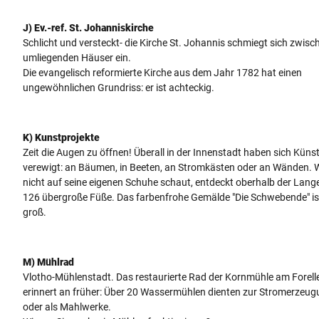
J) Ev.-ref. St. Johanniskirche
Schlicht und versteckt- die Kirche St. Johannis schmiegt sich zwisc
umliegenden Häuser ein.
Die evangelisch reformierte Kirche aus dem Jahr 1782 hat einen
ungewöhnlichen Grundriss: er ist achteckig.
K) Kunstprojekte
Zeit die Augen zu öffnen! Überall in der Innenstadt haben sich Künst
verewigt: an Bäumen, in Beeten, an Stromkästen oder an Wänden. 
nicht auf seine eigenen Schuhe schaut, entdeckt oberhalb der Lange
126 übergroße Füße. Das farbenfrohe Gemälde "Die Schwebende" is
groß.
M) Mühlrad
Vlotho-Mühlenstadt. Das restaurierte Rad der Kornmühle am Forel
erinnert an früher: Über 20 Wassermühlen dienten zur Stromerzeu
oder als Mahlwerke.