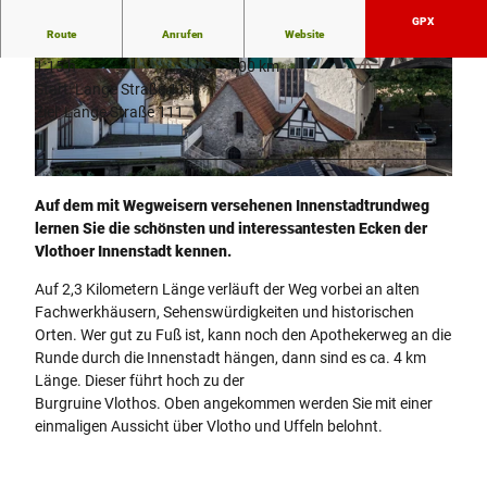
GPX
Route
Anrufen
Website
1:15 h
4,00 km
© Juergen Finkhaeuser |
CC-BY-SA
© Juergen Finkhaeuser |
CC-BY-SA
Start: Lange Straße 111
Ziel: Lange Straße 111
© Juergen Finkhaeuser |
CC-BY-SA
Auf dem mit Wegweisern versehenen Innenstadtrundweg
lernen Sie die schönsten und interessantesten Ecken der
Vlothoer Innenstadt kennen.
Auf 2,3 Kilometern Länge verläuft der Weg vorbei an alten
Fachwerkhäusern, Sehenswürdigkeiten und historischen
Orten. Wer gut zu Fuß ist, kann noch den Apothekerweg an die
Runde durch die Innenstadt hängen, dann sind es ca. 4 km
Länge. Dieser führt hoch zu der
Burgruine Vlothos. Oben angekommen werden Sie mit einer
einmaligen Aussicht über Vlotho und Uffeln belohnt.