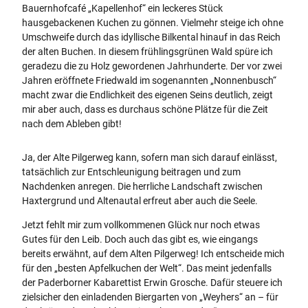
Bauernhofcafé „Kapellenhof“ ein leckeres Stück
hausgebackenen Kuchen zu gönnen. Vielmehr steige ich ohne
Umschweife durch das idyllische Bilkental hinauf in das Reich
der alten Buchen. In diesem frühlingsgrünen Wald spüre ich
geradezu die zu Holz gewordenen Jahrhunderte. Der vor zwei
Jahren eröffnete Friedwald im sogenannten „Nonnenbusch“
macht zwar die Endlichkeit des eigenen Seins deutlich, zeigt
mir aber auch, dass es durchaus schöne Plätze für die Zeit
nach dem Ableben gibt!
Ja, der Alte Pilgerweg kann, sofern man sich darauf einlässt,
tatsächlich zur Entschleunigung beitragen und zum
Nachdenken anregen. Die herrliche Landschaft zwischen
Haxtergrund und Altenautal erfreut aber auch die Seele.
Jetzt fehlt mir zum vollkommenen Glück nur noch etwas
Gutes für den Leib. Doch auch das gibt es, wie eingangs
bereits erwähnt, auf dem Alten Pilgerweg! Ich entscheide mich
für den „besten Apfelkuchen der Welt“. Das meint jedenfalls
der Paderborner Kabarettist Erwin Grosche. Dafür steuere ich
zielsicher den einladenden Biergarten von „Weyhers“ an – für