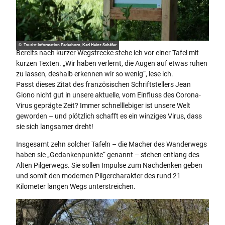
© Tourist Information Paderborn, Karl Heinz Schäfer
Bereits nach kurzer Wegstrecke stehe ich vor einer Tafel mit
kurzen Texten. „Wir haben verlernt, die Augen auf etwas ruhen
zu lassen, deshalb erkennen wir so wenig“, lese ich.
Passt dieses Zitat des französischen Schriftstellers Jean
Giono nicht gut in unsere aktuelle, vom Einfluss des Corona-
Virus geprägte Zeit? Immer schnelllebiger ist unsere Welt
geworden – und plötzlich schafft es ein winziges Virus, dass
sie sich langsamer dreht!
Insgesamt zehn solcher Tafeln – die Macher des Wanderwegs
haben sie „Gedankenpunkte“ genannt – stehen entlang des
Alten Pilgerwegs. Sie sollen Impulse zum Nachdenken geben
und somit den modernen Pilgercharakter des rund 21
Kilometer langen Wegs unterstreichen.