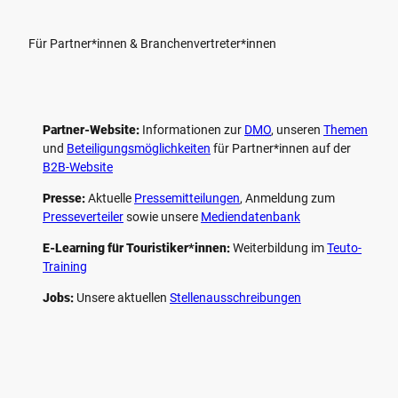
Für Partner*innen & Branchenvertreter*innen
Partner-Website:
Informationen zur
DMO
, unseren ­
Themen
und
Beteiligungs­möglichkeiten
für Partner*innen auf der
B2B-Website
Presse:
Aktuelle
Pressemitteilungen
, Anmeldung zum
Presseverteiler
sowie unsere
Mediendatenbank
E-Learning für Touristiker*innen:
Weiterbildung im
Teuto-
Training
Jobs:
Unsere aktuellen
Stellenausschreibungen
F
P
Y
I
a
i
o
n
c
n
u
s