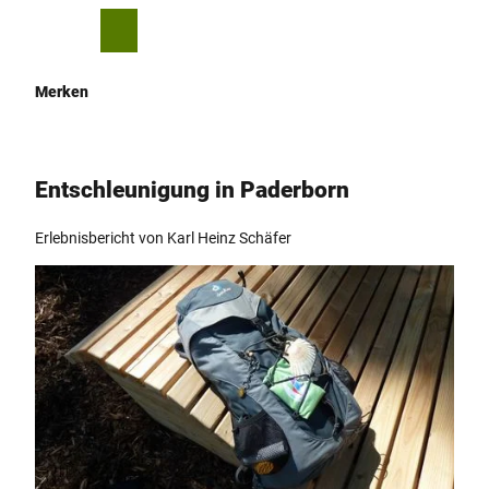
Z
u
T
Merkzettel
Suche
Menü
m
e
I
i
Merken
n
l
h
e
a
n
l
Entschleunigung in Paderborn
t
Erlebnisbericht von Karl Heinz Schäfer