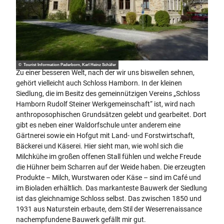
© Tourist Information Paderborn, Karl Heinz Schäfer
Zu einer besseren Welt, nach der wir uns bisweilen sehnen,
gehört vielleicht auch Schloss Hamborn. In der kleinen
Siedlung, die im Besitz des gemeinnützigen Vereins „Schloss
Hamborn Rudolf Steiner Werkgemeinschaft“ ist, wird nach
anthroposophischen Grundsätzen gelebt und gearbeitet. Dort
gibt es neben einer Waldorfschule unter anderem eine
Gärtnerei sowie ein Hofgut mit Land- und Forstwirtschaft,
Bäckerei und Käserei. Hier sieht man, wie wohl sich die
Milchkühe im großen offenen Stall fühlen und welche Freude
die Hühner beim Scharren auf der Weide haben. Die erzeugten
Produkte – Milch, Wurstwaren oder Käse – sind im Café und
im Bioladen erhältlich. Das markanteste Bauwerk der Siedlung
ist das gleichnamige Schloss selbst. Das zwischen 1850 und
1931 aus Naturstein erbaute, dem Stil der Weserrenaissance
nachempfundene Bauwerk gefällt mir gut.