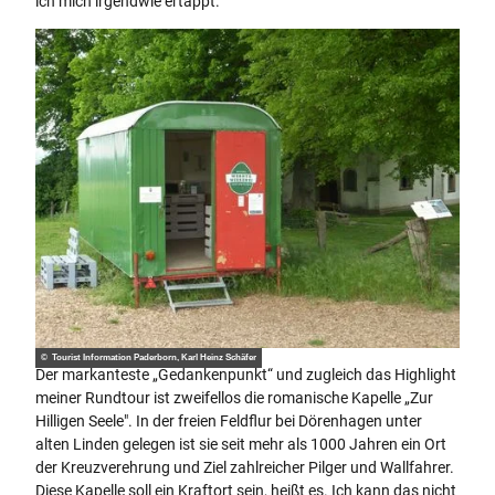
ich mich irgendwie ertappt.
© Tourist Information Paderborn, Karl Heinz Schäfer
Der markanteste „Gedankenpunkt“ und zugleich das Highlight
meiner Rundtour ist zweifellos die romanische Kapelle „Zur
Hilligen Seele". In der freien Feldflur bei Dörenhagen unter
alten Linden gelegen ist sie seit mehr als 1000 Jahren ein Ort
der Kreuzverehrung und Ziel zahlreicher Pilger und Wallfahrer.
Diese Kapelle soll ein Kraftort sein, heißt es. Ich kann das nicht