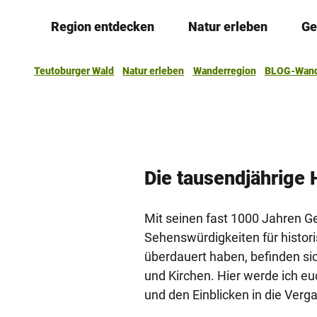
Z
Region entdecken
Natur erleben
Ge
u
m
I
Teutoburger Wald
Natur erleben
Wanderregion
BLOG-Wand
n
h
a
l
t
Die tausendjährige 
Mit seinen fast 1000 Jahren G
Sehenswürdigkeiten für histori
überdauert haben, befinden si
und Kirchen. Hier werde ich 
und den Einblicken in die Verg