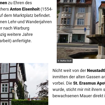
nnen
zu Ehren des
chers
Anton Eisenhoit
(1554-
auf dem Marktplatz befindet.
einen Lehr-und Wanderjahren
 er nach Warburg
nzig weitere Jahre
rbeit) anfertigte.
© Steffen Gruß
Nicht weit von der
Neustadt
inmitten der alten Gassen 
vorbei. Die
St.
Erasmus Apot
wurde, sticht
mir
mit ihrem 
bewachsenen Mauer direkt 