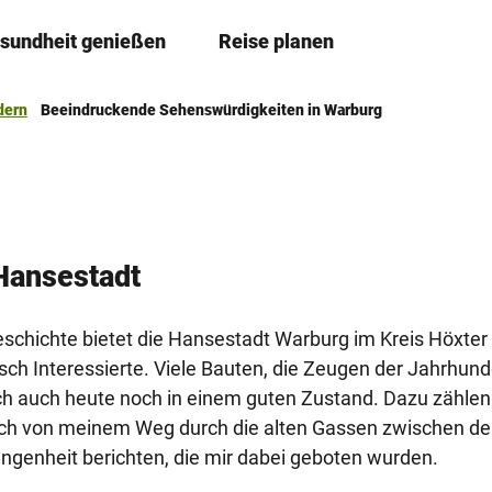
sundheit genießen
Reise planen
T
Merkzettel
Suche
e
i
ern
Beeindruckende Sehenswürdigkeiten in Warburg
l
e
n
Hansestadt
eschichte bietet die Hansestadt Warburg im Kreis Höxter
sch Interessierte. Viele Bauten, die Zeugen der Jahrhund
ch auch heute noch in einem guten Zustand. Dazu zählen
euch von meinem Weg durch die alten Gassen zwischen d
angenheit berichten, die mir dabei geboten wurden.