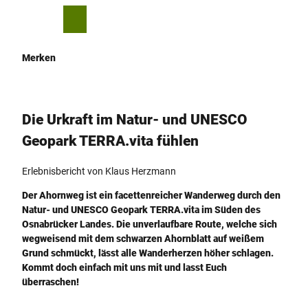
Z
u
T
Merkzettel
Suche
Menü
m
e
I
i
Merken
n
l
h
e
a
n
l
Die Urkraft im Natur- und UNESCO
t
Geopark TERRA.vita fühlen
Erlebnisbericht von Klaus Herzmann
Der Ahornweg ist ein facettenreicher Wanderweg durch den
Natur- und UNESCO Geopark TERRA.vita im Süden des
Osnabrücker Landes. Die unverlaufbare Route, welche sich
wegweisend mit dem schwarzen Ahornblatt auf weißem
Grund schmückt, lässt alle Wanderherzen höher schlagen.
Kommt doch einfach mit uns mit und lasst Euch
überraschen!