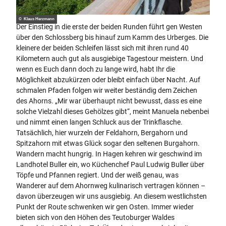
© Klaus Herzmann
Der Einstieg in die erste der beiden Runden führt gen Westen
über den Schlossberg bis hinauf zum Kamm des Urberges. Die
kleinere der beiden Schleifen lässt sich mit ihren rund 40
Kilometern auch gut als ausgiebige Tagestour meistern. Und
wenn es Euch dann doch zu lange wird, habt Ihr die
Möglichkeit abzukürzen oder bleibt einfach über Nacht. Auf
schmalen Pfaden folgen wir weiter beständig dem Zeichen
des Ahorns. „Mir war überhaupt nicht bewusst, dass es eine
solche Vielzahl dieses Gehölzes gibt“, meint Manuela nebenbei
und nimmt einen langen Schluck aus der Trinkflasche.
Tatsächlich, hier wurzeln der Feldahorn, Bergahorn und
Spitzahorn mit etwas Glück sogar den seltenen Burgahorn.
Wandern macht hungrig. In Hagen kehren wir geschwind im
Landhotel Buller ein, wo Küchenchef Paul Ludwig Buller über
Töpfe und Pfannen regiert. Und der weiß genau, was
Wanderer auf dem Ahornweg kulinarisch vertragen können –
davon überzeugen wir uns ausgiebig. An diesem westlichsten
Punkt der Route schwenken wir gen Osten. Immer wieder
bieten sich von den Höhen des Teutoburger Waldes