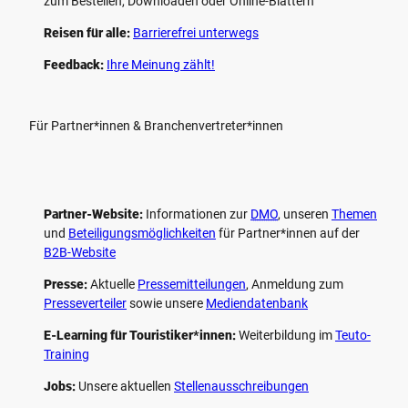
zum Bestellen, Downloaden oder Online-Blättern
Reisen für alle:
Barrierefrei unterwegs
Feedback:
Ihre Meinung zählt!
Für Partner*innen & Branchenvertreter*innen
Partner-Website:
Informationen zur
DMO
, unseren ­
Themen
und
Beteiligungs­möglichkeiten
für Partner*innen auf der
B2B-Website
Presse:
Aktuelle
Pressemitteilungen
, Anmeldung zum
Presseverteiler
sowie unsere
Mediendatenbank
E-Learning für Touristiker*innen:
Weiterbildung im
Teuto-
Training
Jobs:
Unsere aktuellen
Stellenausschreibungen