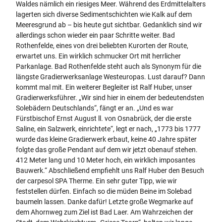
Waldes nämlich ein riesiges Meer. Während des Erdmittelalters
lagerten sich diverse Sedimentschichten wie Kalk auf dem
Meeresgrund ab – bis heute gut sichtbar. Gedanklich sind wir
allerdings schon wieder ein paar Schritte weiter. Bad
Rothenfelde, eines von drei beliebten Kurorten der Route,
erwartet uns. Ein wirklich schmucker Ort mit herrlicher
Parkanlage. Bad Rothenfelde steht auch als Synonym für die
längste Gradierwerksanlage Westeuropas. Lust darauf? Dann
kommt mal mit. Ein weiterer Begleiter ist Ralf Huber, unser
Gradierwerksführer. „Wir sind hier in einem der bedeutendsten
Solebädern Deutschlands“, fängt er an. „Und es war
Fürstbischof Ernst August ll. von Osnabrück, der die erste
Saline, ein Salzwerk, einrichtete“, legt er nach, „1773 bis 1777
wurde das kleine Gradierwerk erbaut, keine 40 Jahre später
folgte das große Pendant auf dem wir jetzt obenauf stehen.
412 Meter lang und 10 Meter hoch, ein wirklich imposantes
Bauwerk.“ Abschließend empfiehlt uns Ralf Huber den Besuch
der carpesol SPA Therme. Ein sehr guter Tipp, wie wir
feststellen dürfen. Einfach so die müden Beine im Solebad
baumeln lassen. Danke dafür! Letzte große Wegmarke auf
dem Ahornweg zum Ziel ist Bad Laer. Am Wahrzeichen der