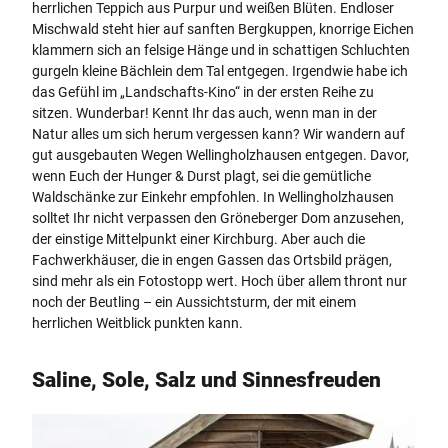
herrlichen Teppich aus Purpur und weißen Blüten. Endloser
Mischwald steht hier auf sanften Bergkuppen, knorrige Eichen
klammern sich an felsige Hänge und in schattigen Schluchten
gurgeln kleine Bächlein dem Tal entgegen. Irgendwie habe ich
das Gefühl im „Landschafts-Kino“ in der ersten Reihe zu
sitzen. Wunderbar! Kennt Ihr das auch, wenn man in der
Natur alles um sich herum vergessen kann? Wir wandern auf
gut ausgebauten Wegen Wellingholzhausen entgegen. Davor,
wenn Euch der Hunger & Durst plagt, sei die gemütliche
Waldschänke zur Einkehr empfohlen. In Wellingholzhausen
solltet Ihr nicht verpassen den Gröneberger Dom anzusehen,
der einstige Mittelpunkt einer Kirchburg. Aber auch die
Fachwerkhäuser, die in engen Gassen das Ortsbild prägen,
sind mehr als ein Fotostopp wert. Hoch über allem thront nur
noch der Beutling – ein Aussichtsturm, der mit einem
herrlichen Weitblick punkten kann.
Saline, Sole, Salz und Sinnesfreuden