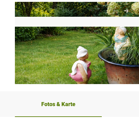
A
t
Fotos & Karte
e
l
i
e
r