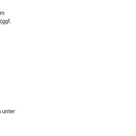
rn
(ggf.
h unter