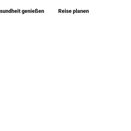
sundheit genießen
Reise planen
T
Merkze
Su
e
i
l
e
n