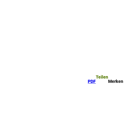
ttel
che
Teilen
PDF
Merken