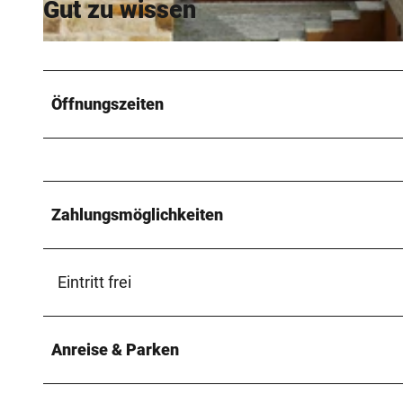
Gut zu wissen
© Verkehrsverein Paderborn e.V., K. H. Schäfer |
CC-BY-SA
Öffnungszeiten
Zahlungsmöglichkeiten
Eintritt frei
Anreise & Parken