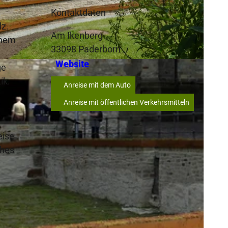
Kontaktdaten
lz.
Am Ikenberg
chem
33098
Paderborn
Website
SA
ge
ik.
Anreise mit dem Auto
Anreise mit öffentlichen Verkehrsmitteln
eise
ches