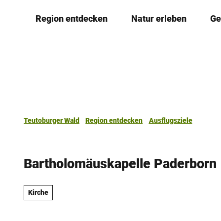
Z
Region entdecken
Natur erleben
Ge
u
m
I
n
h
a
l
t
Teutoburger Wald
Region entdecken
Ausflugsziele
Bartholomäuskapelle Paderborn
Kirche