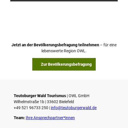
V
i
d
e
o
Jetzt an der Bevölkerungsbefragung teilnehmen
– für eine
a
© Teutoburger Wald Tourismus / P. Gawandtka
© T. Goedeck
lebenswerte Region OWL.
b
s
Zur Bevölkerungsbefragung
p
i
e
l
e
Teutoburger Wald Tourismus
| ­OWL GmbH
Wilhelmstraße 1b | ­33602 Bielefeld
n
+49 521 96733 250 |
­info@teutoburgerwald.de
Team:
Ihre Ansprechpartner*innen