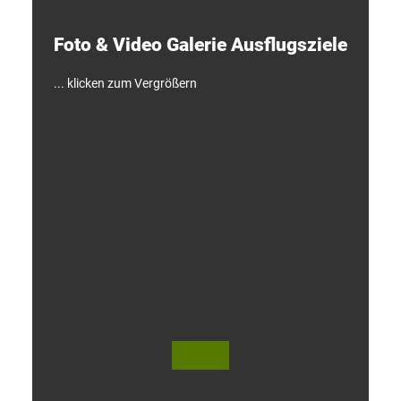
k
e
Foto & Video ­Galerie ­Ausflugsziele
n
!
... klicken zum Vergrößern