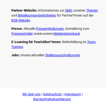
Partner-Website:
Informationen zur
DMO
, unseren ­
Themen
und
Beteiligungs­möglichkeiten
für Partner*innen auf der
B2B-Website
Presse:
Aktuelle
Pressemitteilungen
, Anmeldung zum
Presseverteiler
sowie unsere
Mediendatenbank
E-Learning für Touristiker*innen:
Weiterbildung im
Teuto-
Training
Jobs:
Unsere aktuellen
Stellenausschreibungen
F
P
Y
I
a
i
o
n
c
n
u
s
e
t
t
t
b
e
u
a
o
r
b
g
Wir über uns
Datenschutz
Impressum
o
e
e
r
k
s
a
Barrierefreiheitserklärung
t
m