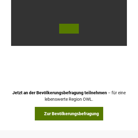
V
i
d
e
o
Jetzt an der Bevölkerungsbefragung teilnehmen
– für eine
a
© Teutoburger Wald Tourismus / P. Gawandtka
© T. Goedeck
lebenswerte Region OWL.
b
s
Zur Bevölkerungsbefragung
p
i
e