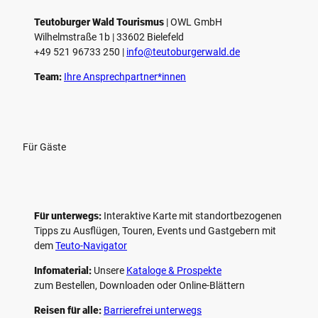
l
e
Teutoburger Wald Tourismus
| ­OWL GmbH
Wilhelmstraße 1b | ­33602 Bielefeld
n
+49 521 96733 250 |
­info@teutoburgerwald.de
Team:
Ihre Ansprechpartner*innen
Für Gäste
Für unterwegs:
Interaktive Karte mit standort­bezogenen
Tipps zu Ausflügen, Touren, Events und Gastgebern mit
dem
Teuto-Navigator
Infomaterial:
Unsere
Kataloge & Prospekte
zum Bestellen, Downloaden oder Online-Blättern
Reisen für alle:
Barrierefrei unterwegs