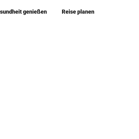
sundheit genießen
Reise planen
T
Merkze
Su
e
i
l
e
n