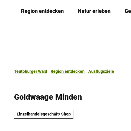
Z
Region entdecken
Natur erleben
Ge
u
m
I
n
h
a
l
t
Teutoburger Wald
Region entdecken
Ausflugsziele
Goldwaage Minden
Einzelhandelsgeschäft/ Shop