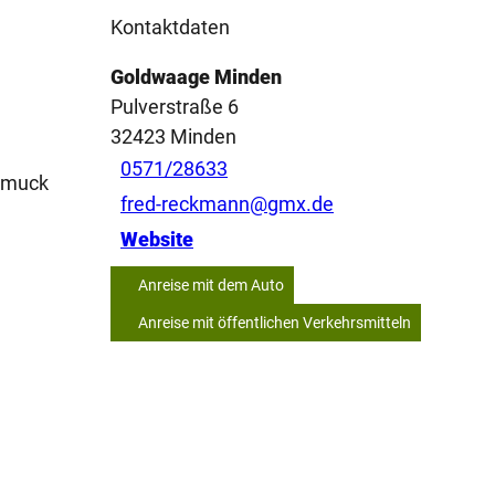
Kontaktdaten
Goldwaage Minden
Pulverstraße 6
32423
Minden
0571/28633
chmuck
fred-reckmann@gmx.de
e
Website
Anreise mit dem Auto
Anreise mit öffentlichen Verkehrsmitteln