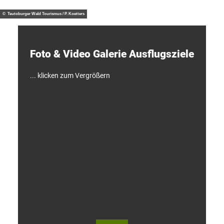
/ J. M
otzny
t
d
© Teutoburger Wald Tourismus / P. Koetters
e
c
k
e
Foto & Video ­Galerie ­Ausflugsziele
n
!
... klicken zum Vergrößern