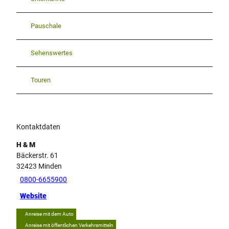
Pauschale
Sehenswertes
Touren
Kontaktdaten
H & M
Bäckerstr. 61
32423
Minden
0800-6655900
Website
Anreise mit dem Auto
Anreise mit öffentlichen Verkehrsmitteln