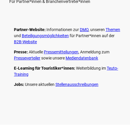
Für Partner*innen & Branchenvertreter*innen
Partner-Website:
Informationen zur
DMO
, unseren ­
Themen
und
Beteiligungs­möglichkeiten
für Partner*innen auf der
B2B-Website
Presse:
Aktuelle
Pressemitteilungen
, Anmeldung zum
Presseverteiler
sowie unsere
Mediendatenbank
E-Learning für Touristiker*innen:
Weiterbildung im
Teuto-
Training
Jobs:
Unsere aktuellen
Stellenausschreibungen
F
P
Y
I
a
i
o
n
c
n
u
s
e
t
t
t
b
e
u
a
o
r
b
g