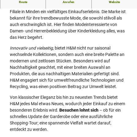
Route
Anrufen
Website
H&M
, die führende internationale Modekette, bietet in ihrer
Filiale in Minden ein vielfältiges Einkaufserlebnis. Die Marke ist
bekannt für ihre trendbewusste Mode, die sowohl stilvoll als
auch erschwinglich ist. Hier finden Modeinteressierte von
Damen- und Herrenbekleidung über Kinderkleidung alles, was
das Herz begehrt.
Innovativ und vielseitig
, bietet H&M nicht nur saisonal
wechselnde Kollektionen, sondern auch eine breite Palette an
modernen und zeitlosen Stücken. Besonders wird auf
Nachhaltigkeit geachtet, mit einer breiten Auswahl an
Produkten, die aus nachhaltigen Materialien gefertigt sind.
H&M engagiert sich für umweltfreundliche Technologien und
Recycling, was einen positiven Beitrag zur Umwelt leistet.
Von klassischer Eleganz bis hin zu neuesten Trends bietet
H&M jedes Mal etwas Neues, wodurch jeder Einkauf zu einem
besonderen Erlebnis wird.
Besuchen lohnt sich
– ob für ein
schnelles Update der Garderobe oder eine ausführliche
Shopping-Tour; eine spannende Vielfalt wartet darauf,
entdeckt zu werden.