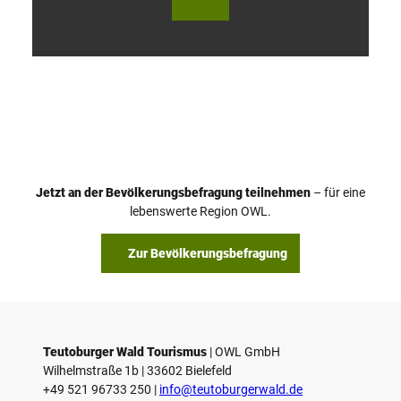
V
i
d
e
o
Jetzt an der Bevölkerungsbefragung teilnehmen
– für eine
a
© Teutoburger Wald Tourismus / P. Gawandtka
© T. Goedeck
lebenswerte Region OWL.
b
s
Zur Bevölkerungsbefragung
p
i
e
l
e
Teutoburger Wald Tourismus
| ­OWL GmbH
Wilhelmstraße 1b | ­33602 Bielefeld
n
+49 521 96733 250 |
­info@teutoburgerwald.de