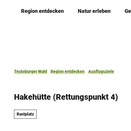
Z
Region entdecken
Natur erleben
Ge
u
m
I
n
h
a
l
t
Teutoburger Wald
Region entdecken
Ausflugsziele
Hakehütte (Rettungspunkt 4)
Rastplatz