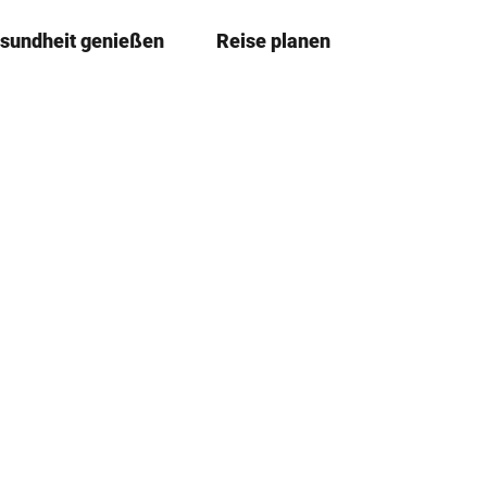
sundheit genießen
Reise planen
T
Merkzettel
Suche
e
i
l
e
n