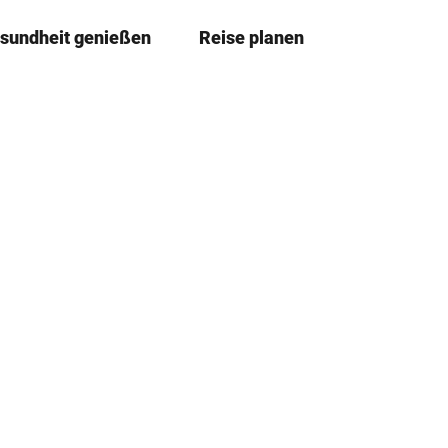
sundheit genießen
Reise planen
T
Merkze
Su
e
i
l
e
n