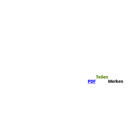
ttel
che
Teilen
PDF
Merken