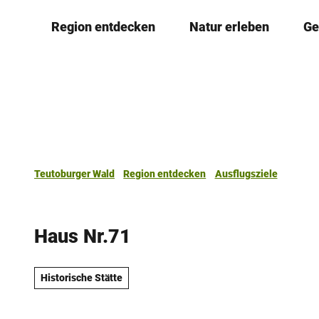
Z
Region entdecken
Natur erleben
Ge
u
m
I
n
h
a
l
t
Teutoburger Wald
Region entdecken
Ausflugsziele
Haus Nr.71
Historische Stätte