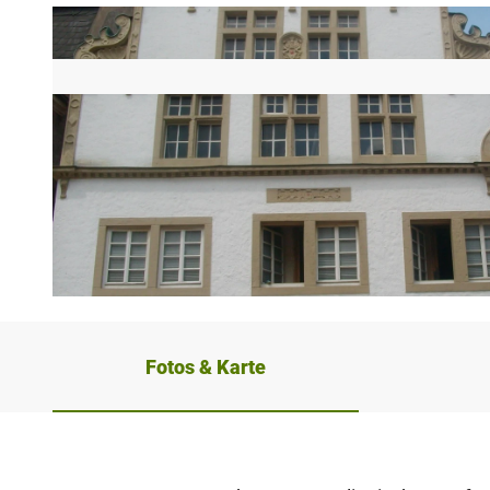
© GesUndTourismus Horn-Bad Meinberg GmbH |
CC-BY-SA
Fotos & Karte