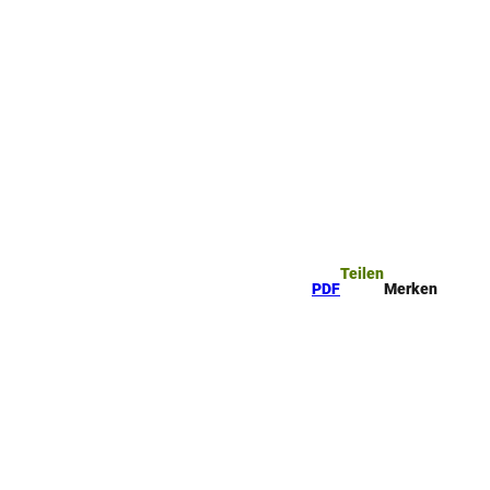
ttel
che
Teilen
PDF
Merken