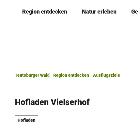
Z
Region entdecken
Natur erleben
Ge
u
m
I
n
h
a
l
t
Teutoburger Wald
Region entdecken
Ausflugsziele
Hofladen Vielserhof
Hofladen