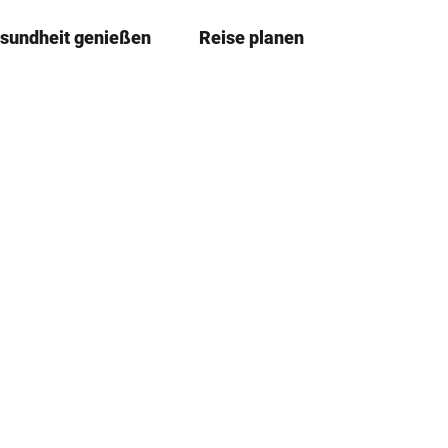
sundheit genießen
Reise planen
T
Merkze
Su
e
i
l
e
n