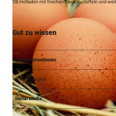
SB-Hofladen mit frischen Eiern, Kartoffeln und we
Gut zu wissen
Preisinformationen
frei zugänglich
Social Media