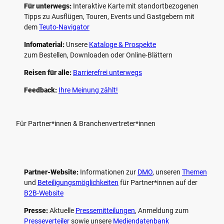
Für unterwegs:
Interaktive Karte mit standort­bezogenen
Tipps zu Ausflügen, Touren, Events und Gastgebern mit
dem
Teuto-Navigator
Infomaterial:
Unsere
Kataloge & Prospekte
zum Bestellen, Downloaden oder Online-Blättern
Reisen für alle:
Barrierefrei unterwegs
Feedback:
Ihre Meinung zählt!
Für Partner*innen & Branchenvertreter*innen
Partner-Website:
Informationen zur
DMO
, unseren ­
Themen
und
Beteiligungs­möglichkeiten
für Partner*innen auf der
B2B-Website
Presse:
Aktuelle
Pressemitteilungen
, Anmeldung zum
Presseverteiler
sowie unsere
Mediendatenbank