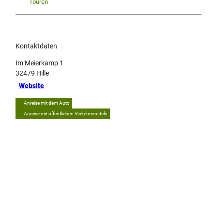
Touren
Kontaktdaten
Im Meierkamp 1
32479
Hille
Website
Anreise mit dem Auto
Anreise mit öffentlichen Verkehrsmitteln