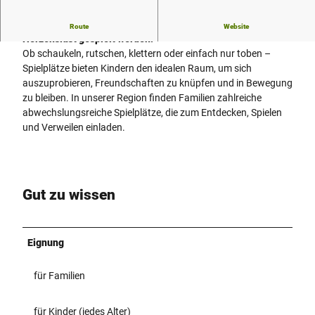
Spielplätze bei Den westfälischen Sieben.
Hier darf nach
Route
Website
Herzenslust gespielt werden!
Ob schaukeln, rutschen, klettern oder einfach nur toben –
Spielplätze bieten Kindern den idealen Raum, um sich
auszuprobieren, Freundschaften zu knüpfen und in Bewegung
zu bleiben. In unserer Region finden Familien zahlreiche
abwechslungsreiche Spielplätze, die zum Entdecken, Spielen
und Verweilen einladen.
Gut zu wissen
Eignung
für Familien
für Kinder (jedes Alter)