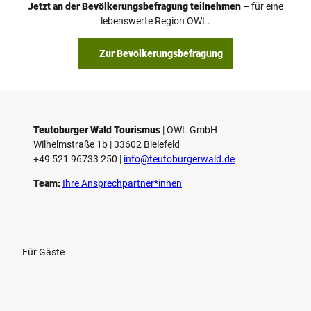
Jetzt an der Bevölkerungsbefragung teilnehmen
– für eine
a
© Teutoburger Wald Tourismus / P. Gawandtka
© T. Goedeck
lebenswerte Region OWL.
b
s
Zur Bevölkerungsbefragung
p
i
e
l
e
Teutoburger Wald Tourismus
| ­OWL GmbH
Wilhelmstraße 1b | ­33602 Bielefeld
n
+49 521 96733 250 |
­info@teutoburgerwald.de
Team:
Ihre Ansprechpartner*innen
Für Gäste