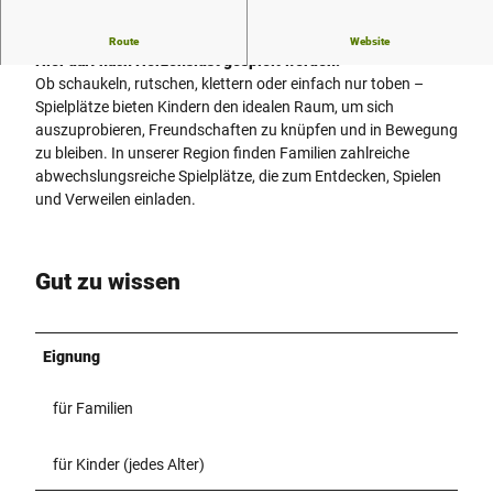
Spielplätze bei Den westfälischen Sieben.
Route
Website
Hier darf nach Herzenslust gespielt werden!
Ob schaukeln, rutschen, klettern oder einfach nur toben –
Spielplätze bieten Kindern den idealen Raum, um sich
auszuprobieren, Freundschaften zu knüpfen und in Bewegung
zu bleiben. In unserer Region finden Familien zahlreiche
abwechslungsreiche Spielplätze, die zum Entdecken, Spielen
und Verweilen einladen.
Gut zu wissen
Eignung
für Familien
für Kinder (jedes Alter)