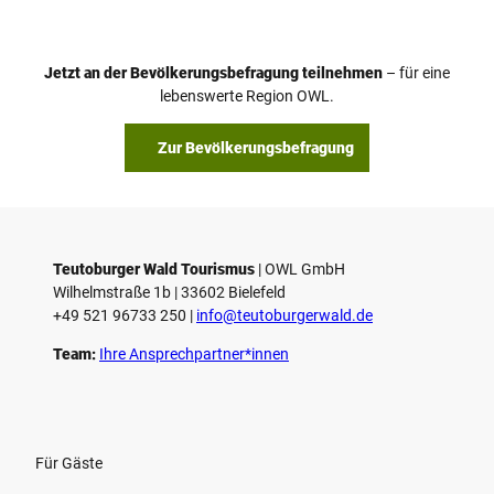
d
e
o
Jetzt an der Bevölkerungsbefragung teilnehmen
– für eine
a
© Teutoburger Wald Tourismus / P. Gawandtka
© T. Goedeck
lebenswerte Region OWL.
b
s
Zur Bevölkerungsbefragung
p
i
e
l
e
Teutoburger Wald Tourismus
| ­OWL GmbH
Wilhelmstraße 1b | ­33602 Bielefeld
n
+49 521 96733 250 |
­info@teutoburgerwald.de
Team:
Ihre Ansprechpartner*innen
Für Gäste