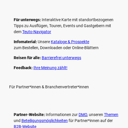
Für unterwegs:
Interaktive Karte mit standort­bezogenen
Tipps zu Ausflügen, Touren, Events und Gastgebern mit
dem
Teuto-Navigator
Infomaterial:
Unsere
Kataloge & Prospekte
zum Bestellen, Downloaden oder Online-Blättern
Reisen für alle:
Barrierefrei unterwegs
Feedback:
Ihre Meinung zählt!
Für Partner*innen & Branchenvertreter*innen
Partner-Website:
Informationen zur
DMO
, unseren ­
Themen
und
Beteiligungs­möglichkeiten
für Partner*innen auf der
B2B-Website