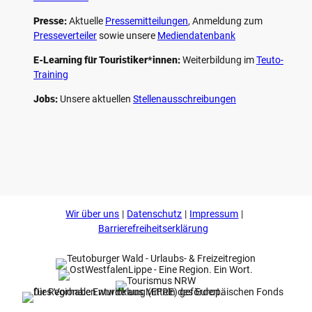
Presse:
Aktuelle
Pressemitteilungen
, Anmeldung zum
Presseverteiler
sowie unsere
Mediendatenbank
E-Learning für Touristiker*innen:
Weiterbildung im
Teuto-
Training
Jobs:
Unsere aktuellen
Stellenausschreibungen
F
P
Y
I
a
i
o
n
c
n
u
s
e
t
t
t
b
e
u
a
o
r
b
g
Wir über uns
Datenschutz
Impressum
o
e
e
r
k
s
a
Barrierefreiheitserklärung
t
m