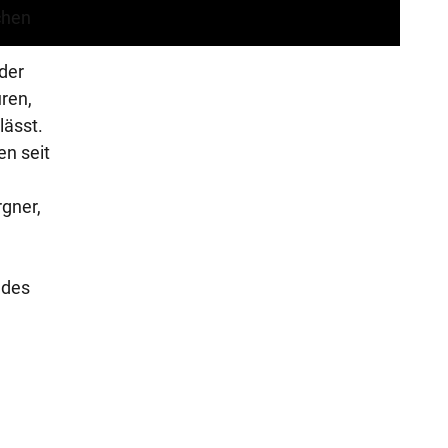
chen
e
n
der
ren,
lässt.
en seit
rgner,
 des
.