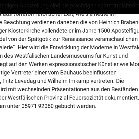
i
digen Ausstellung sind die prächtigen spätmittelalterli
 aus vorreformatorischer Zeit, wie sie heute im
e
e Beachtung verdienen daneben die von Heinrich Braben
er Klosterkirche vollendete er im Jahre 1500 Apostelfigu
l
del von der Spätgotik zur Renaissance veranschaulichen 
erie". Hier wird die Entwicklung der Moderne in Westfal
e
en des Westfälischen Landesmuseums für Kunst und
egt auf den Werken expressionistischer Künstler wie Mo
n
htige Vertreter einer vom Bauhaus beeinflussten
, Fritz Levedag und Wilhelm Imkamp vertreten. Die
wird mit wechselnden Präsentationen aus den Beständen
 Westfälischen Provinzial Feuersozietät dokumentiert
n unter 05971 92060 gebucht werden.