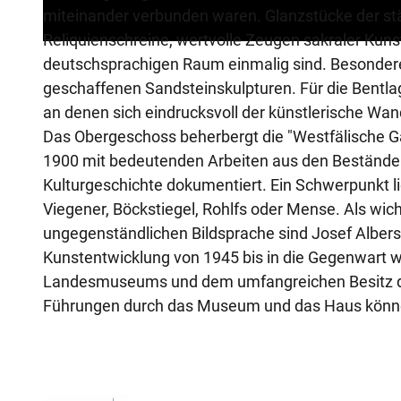
miteinander verbunden waren. Glanzstücke der stän
e
Reliquienschreine, wertvolle Zeugen sakraler Kunst
n
deutschsprachigen Raum einmalig sind. Besonder
geschaffenen Sandsteinskulpturen. Für die Bentlag
an denen sich eindrucksvoll der künstlerische Wan
Das Obergeschoss beherbergt die "Westfälische Gal
1900 mit bedeutenden Arbeiten aus den Beständ
Kulturgeschichte dokumentiert. Ein Schwerpunkt li
Viegener, Böckstiegel, Rohlfs oder Mense. Als wic
ungegenständlichen Bildsprache sind Josef Albers
Kunstentwicklung von 1945 bis in die Gegenwart 
Landesmuseums und dem umfangreichen Besitz der
Führungen durch das Museum und das Haus könne