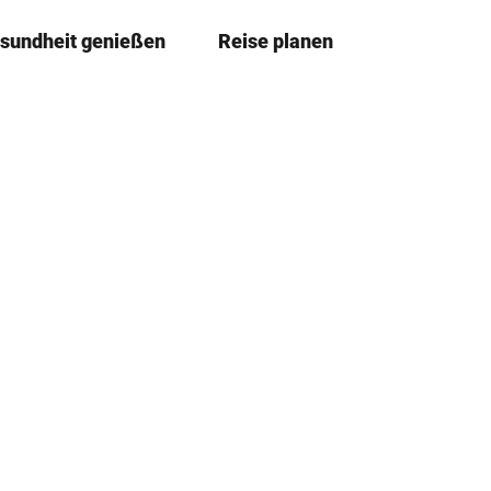
sundheit genießen
Reise planen
T
Merkzettel
Suche
e
i
l
e
n