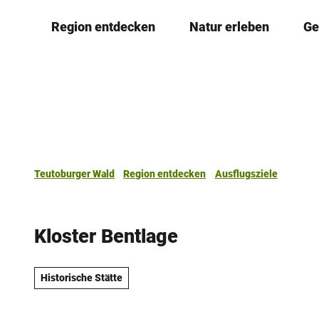
Z
Region entdecken
Natur erleben
Ge
u
m
I
n
h
a
l
t
Teutoburger Wald
Region entdecken
Ausflugsziele
Kloster Bentlage
Historische Stätte