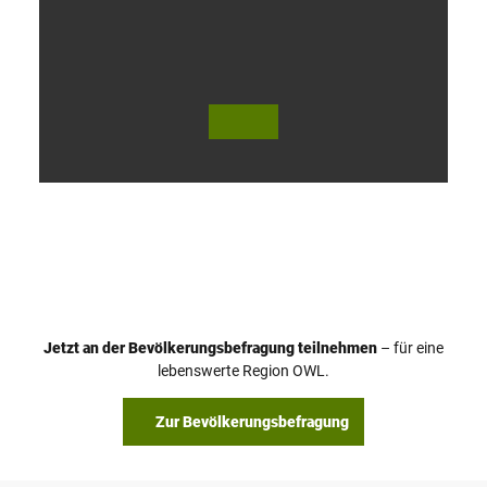
V
i
d
e
o
Jetzt an der Bevölkerungsbefragung teilnehmen
– für eine
a
© Teutoburger Wald Tourismus / P. Gawandtka
© T. Goedeck
lebenswerte Region OWL.
b
s
Zur Bevölkerungsbefragung
p
i