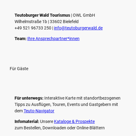
e
l
e
Teutoburger Wald Tourismus
| ­OWL GmbH
Wilhelmstraße 1b | ­33602 Bielefeld
n
+49 521 96733 250 |
­info@teutoburgerwald.de
Team:
Ihre Ansprechpartner*innen
Für Gäste
Für unterwegs:
Interaktive Karte mit standort­bezogenen
Tipps zu Ausflügen, Touren, Events und Gastgebern mit
dem
Teuto-Navigator
Infomaterial:
Unsere
Kataloge & Prospekte
zum Bestellen, Downloaden oder Online-Blättern