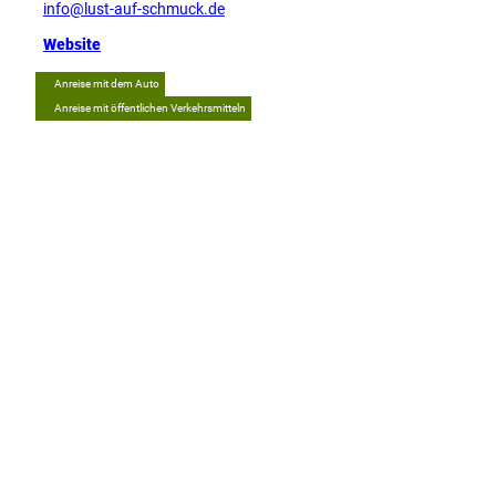
info@lust-auf-schmuck.de
Website
Anreise mit dem Auto
Anreise mit öffentlichen Verkehrsmitteln
Tipp
L