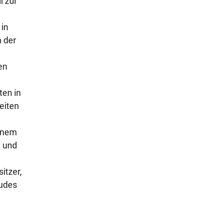
l zur
 in
n der
en
ten in
eiten
einem
t und
itzer,
äudes