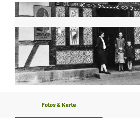
© Interessengemeinschaft Heimatgeschichte Lahde |
CC-BY-NC-ND
Fotos & Karte