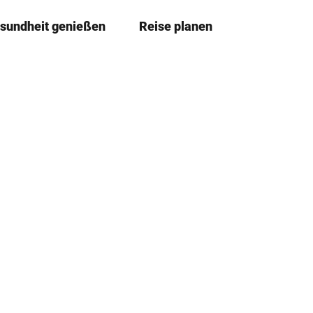
sundheit genießen
Reise planen
T
Merkzettel
Suche
e
i
l
e
n