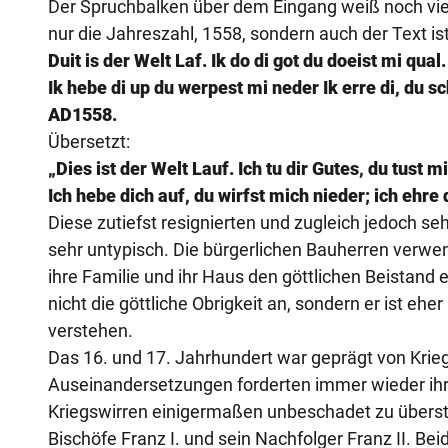
Der Spruchbalken über dem Eingang weiß noch viel
nur die Jahreszahl, 1558, sondern auch der Text 
Duit is der Welt Laf. Ik do di got du doeist mi qual.
Ik hebe di up du werpest mi neder Ik erre di, du s
AD1558.
Übersetzt:
„Dies ist der Welt Lauf. Ich tu dir Gutes, du tust m
Ich hebe dich auf, du wirfst mich nieder; ich ehre 
Diese zutiefst resignierten und zugleich jedoch se
sehr untypisch. Die bürgerlichen Bauherren verwen
ihre Familie und ihr Haus den göttlichen Beistand
nicht die göttliche Obrigkeit an, sondern er ist eh
verstehen.
Das 16. und 17. Jahrhundert war geprägt von Krieg
Auseinandersetzungen forderten immer wieder ihre
Kriegswirren einigermaßen unbeschadet zu überste
Bischöfe Franz I. und sein Nachfolger Franz II. Be