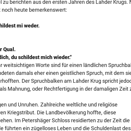
 zu berichten aus den ersten Jahren des Lahder Krugs. 
ist noch heute bemerkenswert:
childest mi weder.
ir Qual.
dich, du schildest mich wieder.“
hr weitsichtigen Worte sind für einen ländlichen Spruchba
deten damals eher einen geistlichen Spruch, mit dem sie
 erhofften. Der Spruchbalken am Lahder Krug spricht jedo
er als Mahnung, oder Rechtfertigung in der damaligen Zeit 
en und Unruhen. Zahlreiche weltliche und religiöse
n Kriegstribut. Die Landbevölkerung hoffte, diese
hen. Im Petershäger Schloss residierten zu der Zeit die
ide führten ein zügelloses Leben und die Schuldenlast des