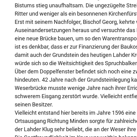
Bistums stieg unaufhaltsam. Die ungezügelte Streit
Ritter und weniger als ein besonnenen Kirchenfürs
Erst mit seinem Nachfolger, Bischof Georg, kehrte 
Auseinandersetzungen heraus und versuchte das L
eine neue Brücke bauen, um so den Warentransp
ist es denkbar, dass er zur Finanzierung der Baukos
damit auch der Grundstein des heutigen Lahder Kru
würde sich so die Weitsichtigkeit des Spruchbalke
Über dem Doppelfenster befindet sich noch eine z
hindeuten. 42 Jahre nach der Grundsteinlegung k
Weserbrücke musste wenige Jahre nach ihrer Erri
schwerem Eisgang zerstört wurde. Vielleicht entfi
seinen Besitzer.
Vielleicht entstand hier bereits im Jahre 1596 ein
Ortsausgang Richtung Minden sorgte für zahlreich
der Lahder Klug sehr beliebt, die an der Weser ih