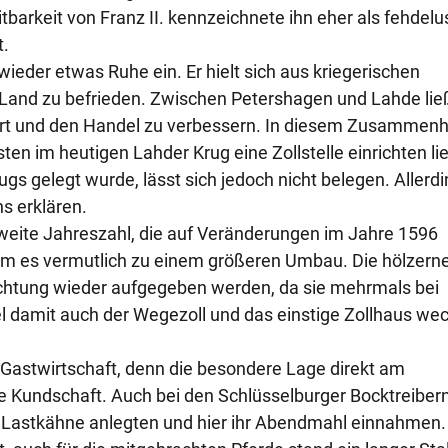
barkeit von Franz II. kennzeichnete ihn eher als fehdelu
t.
wieder etwas Ruhe ein. Er hielt sich aus kriegerischen
and zu befrieden. Zwischen Petershagen und Lahde lie
ort und den Handel zu verbessern. In diesem Zusammen
ten im heutigen Lahder Krug eine Zollstelle einrichten li
gs gelegt wurde, lässt sich jedoch nicht belegen. Allerd
ns erklären.
weite Jahreszahl, die auf Veränderungen im Jahre 1596
am es vermutlich zu einem größeren Umbau. Die hölzern
chtung wieder aufgegeben werden, da sie mehrmals bei
el damit auch der Wegezoll und das einstige Zollhaus we
e Gastwirtschaft, denn die besondere Lage direkt am
e Kundschaft. Auch bei den Schlüsselburger Bocktreiber
re Lastkähne anlegten und hier ihr Abendmahl einnahmen.