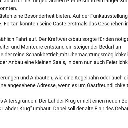
, auch für die mitgebrachten Pferde stand ein langer Stal
konnten.
sten eine Besonderheit bieten. Auf der Funkausstellung
de. Fortan konnten seine Gäste erstmals das Geschehen i
hlich Fahrt auf. Der Kraftwerksbau sorgte für den nötig
iter und Monteure entstand ein steigender Bedarf an
 der reine Schankbetrieb mit Übernachtungsmöglichkei
er Anbau eine kleinen Saals, in dem nun auch Feierlichk
sierungen und Anbauten, wie eine Kegelbahn oder auch 
 eine angesehene Adresse, wenn es um Gastfreundlichkei
s Altersgründen. Der Lahder Krug erhielt einen neuen Bes
Lahder Krug“ umbaut. Dabei soll der alte Flair des Geb