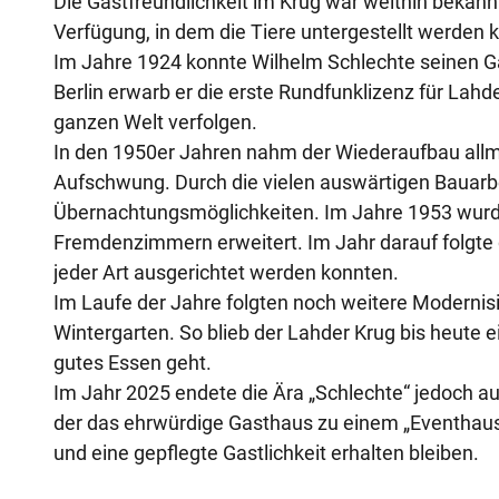
Die Gastfreundlichkeit im Krug war weithin bekannt
Verfügung, in dem die Tiere untergestellt werden 
Im Jahre 1924 konnte Wilhelm Schlechte seinen Gä
Berlin erwarb er die erste Rundfunklizenz für Lah
ganzen Welt verfolgen.
In den 1950er Jahren nahm der Wiederaufbau allmä
Aufschwung. Durch die vielen auswärtigen Bauarbe
Übernachtungsmöglichkeiten. Im Jahre 1953 wurde
Fremdenzimmern erweitert. Im Jahr darauf folgte d
jeder Art ausgerichtet werden konnten.
Im Laufe der Jahre folgten noch weitere Moderni
Wintergarten. So blieb der Lahder Krug bis heute
gutes Essen geht.
Im Jahr 2025 endete die Ära „Schlechte“ jedoch au
der das ehrwürdige Gasthaus zu einem „Eventhaus 
und eine gepflegte Gastlichkeit erhalten bleiben.