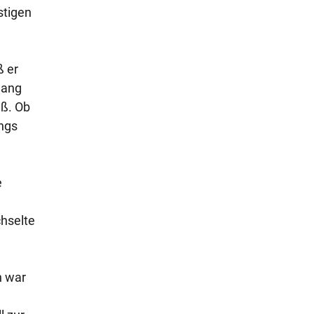
stigen
ß er
hang
eß. Ob
ings
e
chselte
n war