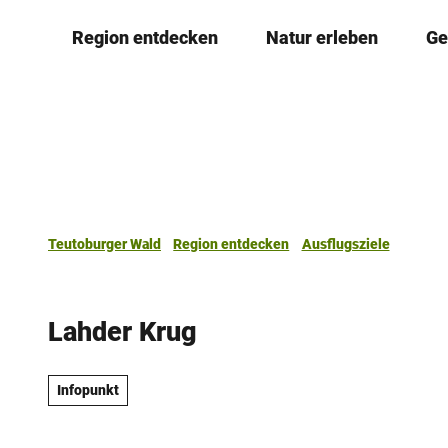
Z
Region entdecken
Natur erleben
Ge
u
m
I
n
h
a
l
t
Teutoburger Wald
Region entdecken
Ausflugsziele
Lahder Krug
Infopunkt