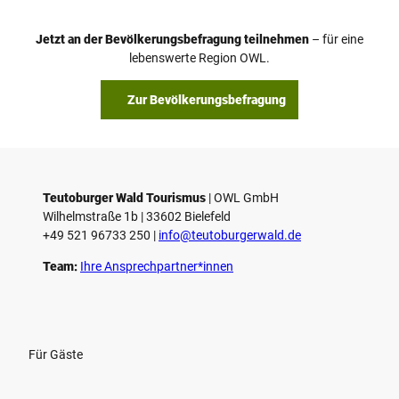
e
o
Jetzt an der Bevölkerungsbefragung teilnehmen
– für eine
a
© Teutoburger Wald Tourismus / P. Gawandtka
© T. Goedeck
lebenswerte Region OWL.
b
s
Zur Bevölkerungsbefragung
p
i
e
l
e
Teutoburger Wald Tourismus
| ­OWL GmbH
Wilhelmstraße 1b | ­33602 Bielefeld
n
+49 521 96733 250 |
­info@teutoburgerwald.de
Team:
Ihre Ansprechpartner*innen
Für Gäste