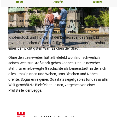
Das Leineweber-Denkmal im Altstädter Kirchpark aus dem
Route
Anrufen
Website
Jahr 1909 erinnert an die wirtschaftliche Bedeutung des
Leinengewerbes für die Entwicklung der Stadt.
Über 100 Jahre alt ist das Leineweber-Denkmal des Tiroler
Bildhauers Hans Perathoner. Modell stand der ehemalige
Jöllenbecker Leineweber Heinrich Heienbrok. Mit Pfeife,
Knotenstock und Holster ist der Leineweber das Sinnbild
© Bielefeld Marketing GmbH / D. Ketz, Dominik Ketz |
CC-BY-SA
ravensbergischen Gewerbefleißes und neben der Sparrenburg
eines der wichtigsten Wahrzeichen der Stadt.
© Teutoburger Wald Tourismus, P. Gawandtka
Ohne den Leineweber hätte Bielefeld wohl nur schwerlich
seinen Weg zur Großstadt gehen können: Der Leineweber
steht für eine bewegte Geschichte als Leinenstadt, in der sich
alles ums Spinnen und Weben, ums Bleichen und Nähen
drehte. Sogar ein eigenes Qualitätssiegel gab es für das in aller
Welt geschätzte Bielefelder Leinen, vergeben von einer
Prüfstelle, der Legge.