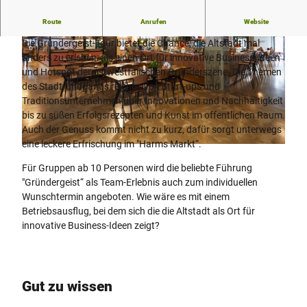
Erleben Sie die Altstadt Bielefeld mal anders.
Route
Anrufen
Website
Die Gründergeist-Tour bietet die Chance, die Altstadt mal
anders zu erleben: als einen Ort für innovative Business-Ideen
und Hotspot der ostwestfälischen Gründerszene. Die Themen
des Stadtrundgangs reichen von Start-ups und
Traditionsunternehmen über Innovationen und Nachhaltigkeit
bis zu süßen Erfolgsrezepten und Kunst im öffentlichen Raum.
© Teutoburger Wald/Bielefeld Marketing GmbH/D. Ketz |
CC-BY-SA
Auch der Genuss kommt nicht zu kurz, dafür sorgt unterwegs
eine leckere Erfrischung im "Harms Markt“.
© Teutoburger Wald Tourismus, T. Evers
Für Gruppen ab 10 Personen wird die beliebte Führung
"Gründergeist“ als Team-Erlebnis auch zum individuellen
Wunschtermin angeboten. Wie wäre es mit einem
Betriebsausflug, bei dem sich die die Altstadt als Ort für
innovative Business-Ideen zeigt?
Gut zu wissen