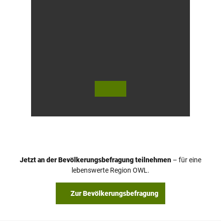
© Te
© Te
utob
utob
urger
urger
Wald
Wald
/ Hor
Touri
n-Ba
smus,
d Mei
D. Ke
nber
tz
g, D.
Ketz
Jetzt an der Bevölkerungsbefragung teilnehmen
– für eine
lebenswerte Region OWL.
Zur Bevölkerungsbefragung