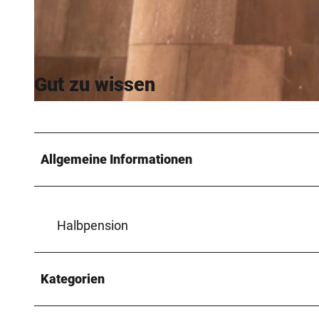
© Teutoburger Wald Tourismus, D. Ketz
Gut zu wissen
© Teutoburger Wald Tourismus, D. Ketz |
CC-BY-SA
Allgemeine Informationen
Halbpension
Kategorien