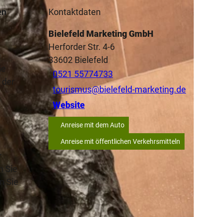
en
Kontaktdaten
Bielefeld Marketing GmbH
Herforder Str. 4-6
33602
Bielefeld
ie
0521 55774733
 der
tourismus@bielefeld-marketing.de
Website
Anreise mit dem Auto
Anreise mit öffentlichen Verkehrsmitteln
r
n Sie
n Sie