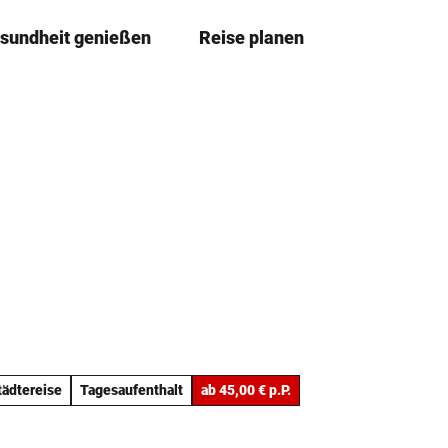
sundheit genießen
Reise planen
T
Merkzettel
Suche
e
i
l
e
n
tädtereise
Tagesaufenthalt
ab 45,00 € p.P.