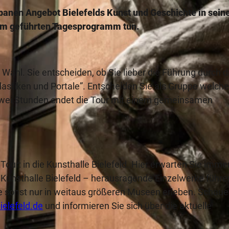
anen Angebot Bielefelds Kunst und Geschichte in sein
sem geführten Tagesprogramm tun.
e Wahl. Sie entscheiden, ob Sie lieber die Führung durch d
astiken und Portale”. Entscheiden Sie als Gruppe welche
zwei Stunden endet die Tour mit einem gemeinsamen
Tour: in die Kunsthalle Bielefeld. Hier erwarten Sie imme
unsthalle Bielefeld – herausragende Einzelwerke führe
e sonst nur in weitaus größeren Museen erleben. Schaue
elefeld.de
und informieren Sie sich über die aktuelle