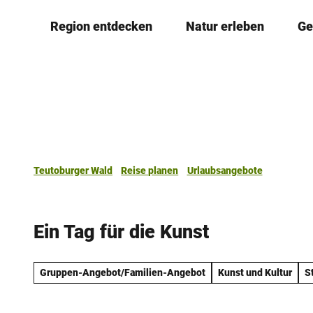
Z
Region entdecken
Natur erleben
Ge
u
m
I
n
h
a
l
t
Teutoburger Wald
Reise planen
Urlaubsangebote
Ein Tag für die Kunst
Gruppen-Angebot/Familien-Angebot
Kunst und Kultur
S