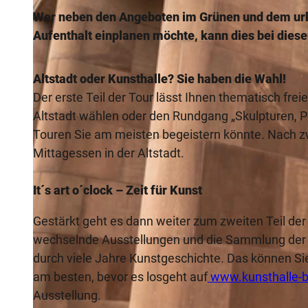
Wer neben den Angeboten im Grünen und dem urb
Aufenthalt einplanen möchte, kann dies bei die
Altstadt oder Kunsthalle? Sie haben die Wahl!
Der erste Teil der Tour lässt Ihnen thematisch frei
Altstadt wählen oder den Rundgang „Skulpturen, Pl
Touren Sie am meisten begeistern könnte. Nach 
Mittagessen in der Altstadt.
It´s art o´clock – Zeit für Kunst
Gestärkt geht es dann weiter zum zweiten Teil der 
wechselnde Ausstellungen und die Sammlung der K
durch viele Jahre Kunstgeschichte. Das können Si
am besten, bevor es losgeht auf
www.kunsthalle-bi
Ausstellung.