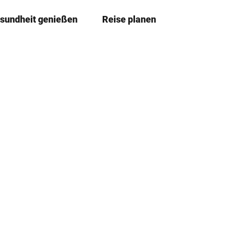
sundheit genießen
Reise planen
T
Merkzettel
Suche
e
i
l
e
n