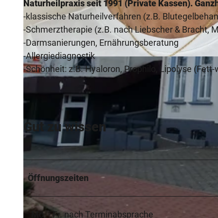
Naturheilpraxis seit 1991 (Private Kassen).
Ganzh
-klassische Naturheilverfahren (z.B. Blutegelbeha
-Schmerztherapie (z.B. nach Liebscher & Bracht, M
-Darmsanierungen, Ernährungsberatung
-Allergiediagnostik
© Picasa
-Schönheit: z.B. Hyaloron, Prophilo, Lipolyse (Fett
Gut zu wissen
Öffnungszeiten
Mo. - Fr. nach Terminabsprache