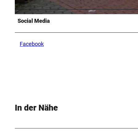
© R. Holz |
CC-BY-NC-ND
Social Media
Facebook
In der Nähe