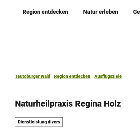
Z
Region entdecken
Natur erleben
Ge
u
m
I
n
h
a
l
t
Teutoburger Wald
Region entdecken
Ausflugsziele
Naturheilpraxis Regina Holz
Dienstleistung divers