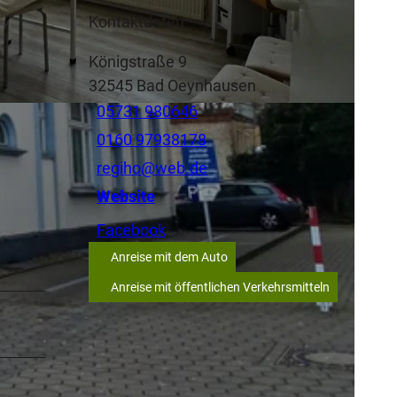
Kontaktdaten
Königstraße 9
32545
Bad Oeynhausen
05731 980646
0160 97938178
regiho@web.de
Website
Facebook
Anreise mit dem Auto
Anreise mit öffentlichen Verkehrsmitteln