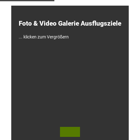
e
c
k
e
Foto & Video ­Galerie ­Ausflugsziele
n
!
... klicken zum Vergrößern