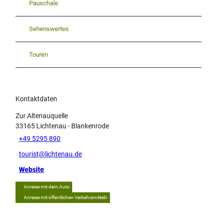
Pauschale
Sehenswertes
Touren
Kontaktdaten
Zur Altenauquelle
33165
Lichtenau
- Blankenrode
+49 5295 890
tourist@lichtenau.de
Website
Anreise mit dem Auto
Anreise mit öffentlichen Verkehrsmitteln