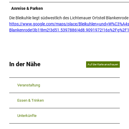
Anreise & Parken
Die Bleikuhle liegt südwestlich des Lichtenauer Ortsteil Blankenrode
https://www.google.com/maps/place/Bleikuhlen+und+W%C3%A4
Blankenrode!3b1!8m2!3d51.5397886!4d8.9091972!16s%2Fg%2F
In der Nähe
Auf der Karte anschauen
Veranstaltung
Essen & Trinken
Unterkünfte