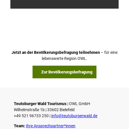
V
i
d
e
o
Jetzt an der Bevölkerungsbefragung teilnehmen
– für eine
a
© Teutoburger Wald Tourismus / P. Gawandtka
© T. Goedeck
lebenswerte Region OWL.
b
s
Zur Bevölkerungsbefragung
p
i
e
l
e
Teutoburger Wald Tourismus
| ­OWL GmbH
Wilhelmstraße 1b | ­33602 Bielefeld
n
+49 521 96733 250 |
­info@teutoburgerwald.de
Team:
Ihre Ansprechpartner*innen