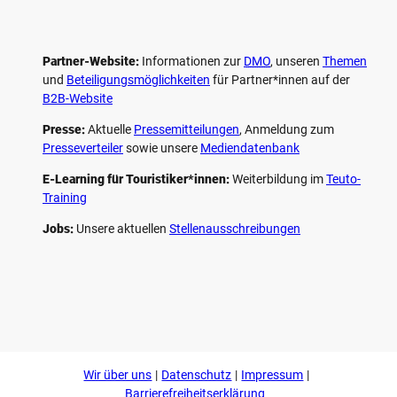
Partner-Website:
Informationen zur
DMO
, unseren ­
Themen
und
Beteiligungs­möglichkeiten
für Partner*innen auf der
B2B-Website
Presse:
Aktuelle
Pressemitteilungen
, Anmeldung zum
Presseverteiler
sowie unsere
Mediendatenbank
E-Learning für Touristiker*innen:
Weiterbildung im
Teuto-
Training
Jobs:
Unsere aktuellen
Stellenausschreibungen
F
P
Y
I
a
i
o
n
c
n
u
s
e
t
t
t
b
e
u
a
o
r
b
g
Wir über uns
Datenschutz
Impressum
o
e
e
r
k
s
a
Barrierefreiheitserklärung