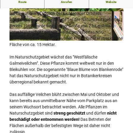
Entdecken Sie das europaweit einzigartige Galmeiveilchen
Route
Anrufen
Website
in den Bleikuhlen von Blankenrode.
Die Bleikuhle liegt südlich des Lichtenauer Ortsteils
© NPinke |
CC-BY-SA
© Kreis Paderborn, Herbert Hoffmann |
CC-BY-SA
Blankenrode und ist der älteste Teil des Naturschutzgebietes.
Bereits 1969 wurde sie mit einer Größe von 2 ha erstmals
unter Naturschutz gestellt. Heute umfasst das NSG
„Bleikuhlen“, das sich auch auf den Kreis Höxter erstreckt, eine
© NPinke |
CC-BY-SA
Fläche von ca. 15 Hektar.
Im Naturschutzgebiet wächst das "Westfälische
Galmeiveilchen". Diese Pflanze kommt weltweit nur in den
Bleikuhlen vor. Die sogenannte "Blaue Blume von Blankenrode"
hat das Naturschutzgebiet nicht nur in Botanikerkreisen
überregional bekannt gemacht.
Das auffällige Veilchen blüht zwischen Mai und Oktober und
kann bereits aus unmittelbarer Nähe vom Parkplatz aus an
seinem Wuchsort betrachtet werden. Alle Pflanzen im
Naturschutzgebiet sind
streng geschützt
und dürfen
nicht
beschädigt oder entnommen werden!
Das Betreten der
Flächen außerhalb der befestigten Wege ist daher nicht
zulässig.