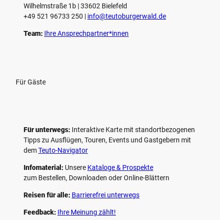
Wilhelmstraße 1b | ­33602 Bielefeld
n
+49 521 96733 250 |
­info@teutoburgerwald.de
Team:
Ihre Ansprechpartner*innen
Für Gäste
Für unterwegs:
Interaktive Karte mit standort­bezogenen
Tipps zu Ausflügen, Touren, Events und Gastgebern mit
dem
Teuto-Navigator
Infomaterial:
Unsere
Kataloge & Prospekte
zum Bestellen, Downloaden oder Online-Blättern
Reisen für alle:
Barrierefrei unterwegs
Feedback:
Ihre Meinung zählt!