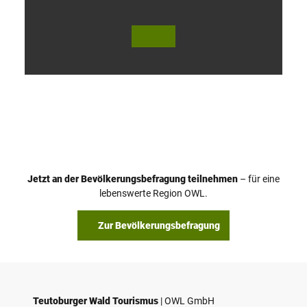
V
i
d
e
o
Jetzt an der Bevölkerungsbefragung teilnehmen
– für eine
a
© Teutoburger Wald Tourismus / P. Gawandtka
© T. Goedeck
lebenswerte Region OWL.
b
s
Zur Bevölkerungsbefragung
p
i
e
l
e
Teutoburger Wald Tourismus
| ­OWL GmbH