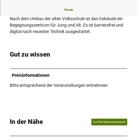
Route
Die" Ole Schaule Hävern" ist zu neuem Leben erweckt
Nach dem Umbau der alten Volksschule ist das Gebäude ein
Begegnungszentrum für Jung und Alt. Es ist barrierefrei und
digital nach neuester Technik ausgestattet.
Gut zu wissen
Preisinformationen
Bitte entsprechend der Veranstaltungen entnehmen
In der Nähe
Auf der Karte anschauen