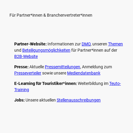
Für Partner*innen & Branchenvertreter*innen
Partner-Website:
Informationen zur
DMO
, unseren ­
Themen
und
Beteiligungs­möglichkeiten
für Partner*innen auf der
B2B-Website
Presse:
Aktuelle
Pressemitteilungen
, Anmeldung zum
Presseverteiler
sowie unsere
Mediendatenbank
E-Learning für Touristiker*innen:
Weiterbildung im
Teuto-
Training
Jobs:
Unsere aktuellen
Stellenausschreibungen
F
P
Y
I
a
i
o
n
c
n
u
s